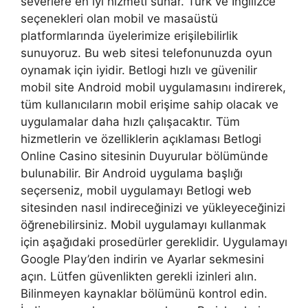
severlere en iyi hizmeti sunar. Türk ve İngilizce
seçenekleri olan mobil ve masaüstü
platformlarında üyelerimize erişilebilirlik
sunuyoruz. Bu web sitesi telefonunuzda oyun
oynamak için iyidir. Betlogi hızlı ve güvenilir
mobil site Android mobil uygulamasını indirerek,
tüm kullanıcıların mobil erişime sahip olacak ve
uygulamalar daha hızlı çalışacaktır. Tüm
hizmetlerin ve özelliklerin açıklaması Betlogi
Online Casino sitesinin Duyurular bölümünde
bulunabilir. Bir Android uygulama başlığı
seçerseniz, mobil uygulamayı Betlogi web
sitesinden nasıl indireceğinizi ve yükleyeceğinizi
öğrenebilirsiniz. Mobil uygulamayı kullanmak
için aşağıdaki prosedürler gereklidir. Uygulamayı
Google Play’den indirin ve Ayarlar sekmesini
açın. Lütfen güvenlikten gerekli izinleri alın.
Bilinmeyen kaynaklar bölümünü kontrol edin.