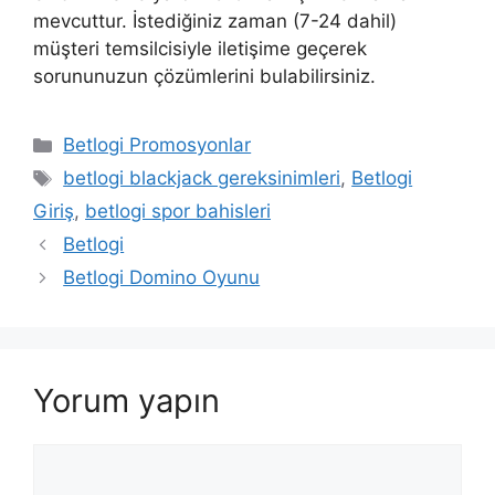
mevcuttur. İstediğiniz zaman (7-24 dahil)
müşteri temsilcisiyle iletişime geçerek
sorununuzun çözümlerini bulabilirsiniz.
Kategoriler
Betlogi Promosyonlar
Etiketler
betlogi blackjack gereksinimleri
,
Betlogi
Giriş
,
betlogi spor bahisleri
Betlogi
Betlogi Domino Oyunu
Yorum yapın
Yorum