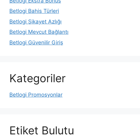
Betlogi Ekstra Bonus
Betlogi Bahis Türleri
Betlogi Şikayet Azlığı
Betlogi Mevcut Bağlantı
Betlogi Güvenilir Giriş
Kategoriler
Betlogi Promosyonlar
Etiket Bulutu