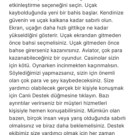
etkinleştirme seçeneğini seçin. Uçak
kaybolduğunda yeni bir bahis başlar. Kendinize
güvenin ve uçak kalkana kadar sabırlı olun.
Ekran, uçağın daha hızlı gittikçe ne kadar
yükseldiğini gösterir. Uçak ekrandan gitmeden
önce bahsi seçmelisiniz. Uçak gitmeden önce
bahse girerseniz kazanırsınız. Aviator, çok para
kazanabileceğiniz bir oyundur. Casinolar sizin
için kötü. Oynarken incinmekten kaçınmalısın.
Söylediğimizi yapmazsanız, sizin için önemli
olan çok para ve şey kaybedeceksiniz. Size
yardımcı olabilecek gerçek bir kişiyle konuşmak
için Canlı Destek düğmesine tıklayın. Bazı
ayrıntılar verirseniz bir müşteri hizmetleri
kişisiyle hemen konuşabilirsiniz. Mümkün olan
bazen, birçok insan veya yarış olduğunda sabırlı
olmalısınız ve biraz daha beklemelisiniz. Destek
ekibimiz size yardımcı olmak için her zaman