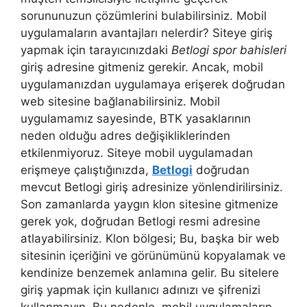
sorununuzun çözümlerini bulabilirsiniz. Mobil
uygulamaların avantajları nelerdir? Siteye giriş
yapmak için tarayıcınızdaki
Betlogi spor bahisleri
giriş adresine gitmeniz gerekir. Ancak, mobil
uygulamanızdan uygulamaya erişerek doğrudan
web sitesine bağlanabilirsiniz. Mobil
uygulamamız sayesinde, BTK yasaklarının
neden olduğu adres değişikliklerinden
etkilenmiyoruz. Siteye mobil uygulamadan
erişmeye çalıştığınızda,
Betlogi
doğrudan
mevcut Betlogi giriş adresinize yönlendirilirsiniz.
Son zamanlarda yaygın klon sitesine gitmenize
gerek yok, doğrudan Betlogi resmi adresine
atlayabilirsiniz. Klon bölgesi; Bu, başka bir web
sitesinin içeriğini ve görünümünü kopyalamak ve
kendinize benzemek anlamına gelir. Bu sitelere
giriş yapmak için kullanıcı adınızı ve şifrenizi
kullanmayın. Bu nedenle, mobil uygulamaların