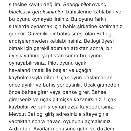
sitesine kayıtlı değilim.
Betlogi pilot oyunu
blackjack gereksinimleri
bahislerine katılabilir ve
bu oyunu oynayabilirsiniz. Bu oyunu farklı
sitelerde oynamak için bahis şirketine katılmanız
gerekir. Güvenilir bir bahis sitesi olan Betlogi
endişelenmeden katılabilirsiniz. Betlogi üyesi
olmak için gerekli adımları attıktan sonra, bir
üyelik yatırımı yaptıktan sonra bu oyunu
oynayabilirsiniz. Pilot oyunu uçak
havalandırması ile başlar ve uçağın
kaybolmasıyla biter. Uçak oyun başlamadan
önce ayrılır ve bahis yerleştirilir. Uçak gitmeden
önce bahse girer veya bahse girer. Bahse
girerseniz ve uçak gitmişse kazanırsınız. Uçak
kaybolur ve bahis oynamazsa kaybedersiniz.
Mevcut Betlogi giriş adresinizle siteye giriş
yaptıktan sonra havacı oyununu açmalısınız.
Ardından, Ayarlar menüsüne gidin ve düzlemi