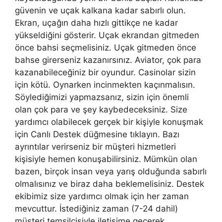
güvenin ve uçak kalkana kadar sabırlı olun.
Ekran, uçağın daha hızlı gittikçe ne kadar
yükseldiğini gösterir. Uçak ekrandan gitmeden
önce bahsi seçmelisiniz. Uçak gitmeden önce
bahse girerseniz kazanırsınız. Aviator, çok para
kazanabileceğiniz bir oyundur. Casinolar sizin
için kötü. Oynarken incinmekten kaçınmalısın.
Söylediğimizi yapmazsanız, sizin için önemli
olan çok para ve şey kaybedeceksiniz. Size
yardımcı olabilecek gerçek bir kişiyle konuşmak
için Canlı Destek düğmesine tıklayın. Bazı
ayrıntılar verirseniz bir müşteri hizmetleri
kişisiyle hemen konuşabilirsiniz. Mümkün olan
bazen, birçok insan veya yarış olduğunda sabırlı
olmalısınız ve biraz daha beklemelisiniz. Destek
ekibimiz size yardımcı olmak için her zaman
mevcuttur. İstediğiniz zaman (7-24 dahil)
müşteri temsilcisiyle iletişime geçerek