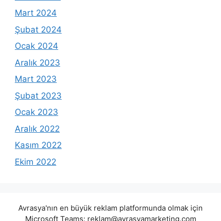
Mart 2024
Şubat 2024
Ocak 2024
Aralık 2023
Mart 2023
Şubat 2023
Ocak 2023
Aralık 2022
Kasım 2022
Ekim 2022
Avrasya'nın en büyük reklam platformunda olmak için
Microsoft Teams:
reklam@avrasyamarketing.com