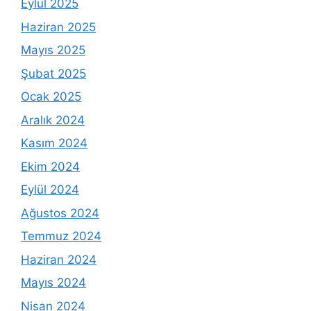
Eylül 2025
Haziran 2025
Mayıs 2025
Şubat 2025
Ocak 2025
Aralık 2024
Kasım 2024
Ekim 2024
Eylül 2024
Ağustos 2024
Temmuz 2024
Haziran 2024
Mayıs 2024
Nisan 2024