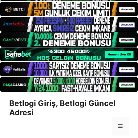
İçeriğe
Betlogi Giriş, Betlogi Güncel
atla
Adresi
Menü