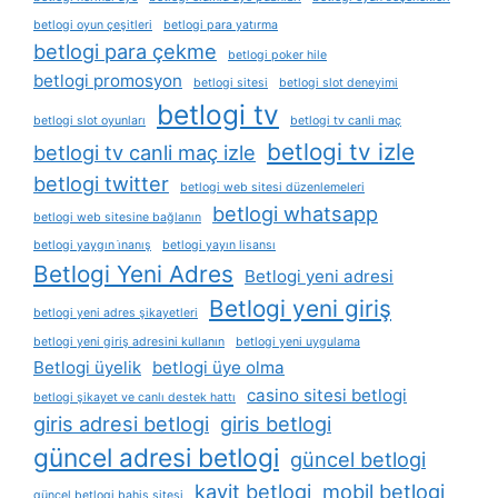
betlogi oyun çeşitleri
betlogi para yatırma
betlogi para çekme
betlogi poker hile
betlogi promosyon
betlogi sitesi
betlogi slot deneyimi
betlogi tv
betlogi slot oyunları
betlogi tv canli maç
betlogi tv izle
betlogi tv canli maç izle
betlogi twitter
betlogi web sitesi düzenlemeleri
betlogi whatsapp
betlogi web sitesine bağlanın
betlogi yaygın i̇nanış
betlogi yayın lisansı
Betlogi Yeni Adres
Betlogi yeni adresi
Betlogi yeni giriş
betlogi yeni adres şikayetleri
betlogi yeni giriş adresini kullanın
betlogi yeni uygulama
Betlogi üyelik
betlogi üye olma
casino sitesi betlogi
betlogi şikayet ve canlı destek hattı
giris adresi betlogi
giris betlogi
güncel adresi betlogi
güncel betlogi
kayit betlogi
mobil betlogi
güncel betlogi bahis sitesi