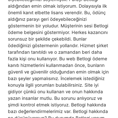
aldığından emin olmak istiyorum. Dolayısıyla ilk
önemli kanıt elbette lisans verendir. Bu, ödünç
aldığınız parayı geri ödeyebileceğinizi
göstermenin bir yoludur. Müşterinin sesi Betlogi
ödeme belgesini göstermiyor. Herkes kazancını
sorunsuz bir şekilde çekebildi. Bunlar
ödediğinizi göstermenin yollarıdır. Hizmet şirket
tarafından tanıtıldı ve o zamandan beri daha
fazla kişi onu kullanıyor. Bu web Betlogi ödeme
kanıtı hizmetlerini kullanmadan önce, bunların
güvenli ve güvenilir olduğundan emin olmak için
bazı şeyler yapmalısınız. İncelemek istediğiniz
konuyla ilgili yorumları bulabilirsiniz. Site iyi
gidiyor çünkü onu kullanan ve onun hakkında
yazan insanlar mutlu. Bu sorunu anlıyoruz ve
şimdi kontrol etmek istiyoruz. Betlogi hakkında
bazı değerlendirmelerimiz var. Betlogi hakkında