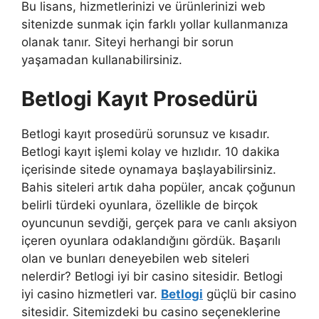
Bu lisans, hizmetlerinizi ve ürünlerinizi web
sitenizde sunmak için farklı yollar kullanmanıza
olanak tanır. Siteyi herhangi bir sorun
yaşamadan kullanabilirsiniz.
Betlogi Kayıt Prosedürü
Betlogi kayıt prosedürü sorunsuz ve kısadır.
Betlogi kayıt işlemi kolay ve hızlıdır. 10 dakika
içerisinde sitede oynamaya başlayabilirsiniz.
Bahis siteleri artık daha popüler, ancak çoğunun
belirli türdeki oyunlara, özellikle de birçok
oyuncunun sevdiği, gerçek para ve canlı aksiyon
içeren oyunlara odaklandığını gördük. Başarılı
olan ve bunları deneyebilen web siteleri
nelerdir? Betlogi iyi bir casino sitesidir. Betlogi
iyi casino hizmetleri var.
Betlogi
güçlü bir casino
sitesidir. Sitemizdeki bu casino seçeneklerine