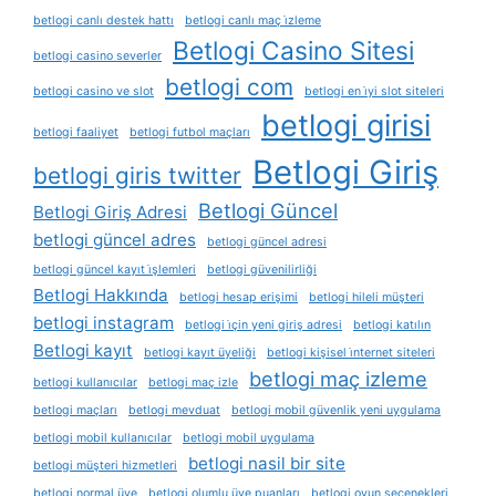
betlogi canlı destek hattı
betlogi canlı maç i̇zleme
Betlogi Casino Sitesi
betlogi casino severler
betlogi com
betlogi casino ve slot
betlogi en i̇yi slot siteleri
betlogi girisi
betlogi faaliyet
betlogi futbol maçları
Betlogi Giriş
betlogi giris twitter
Betlogi Güncel
Betlogi Giriş Adresi
betlogi güncel adres
betlogi güncel adresi
betlogi güncel kayıt i̇şlemleri
betlogi güvenilirliği
Betlogi Hakkında
betlogi hesap erişimi
betlogi hileli müşteri
betlogi instagram
betlogi i̇çin yeni giriş adresi
betlogi katılın
Betlogi kayıt
betlogi kayıt üyeliği
betlogi kişisel i̇nternet siteleri
betlogi maç izleme
betlogi kullanıcılar
betlogi maç izle
betlogi maçları
betlogi mevduat
betlogi mobil güvenlik yeni uygulama
betlogi mobil kullanıcılar
betlogi mobil uygulama
betlogi nasil bir site
betlogi müşteri hizmetleri
betlogi normal üye
betlogi olumlu üye puanları
betlogi oyun seçenekleri