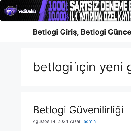
İçeriğe
Betlogi Giriş, Betlogi Günce
atla
betlogi i̇çin yeni 
Betlogi Güvenilirliği
Ağustos 14, 2024
Yazarı:
admin