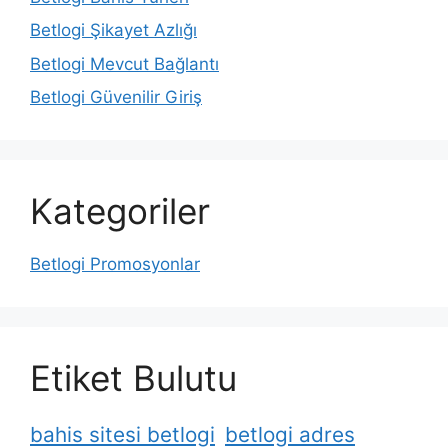
Betlogi Şikayet Azlığı
Betlogi Mevcut Bağlantı
Betlogi Güvenilir Giriş
Kategoriler
Betlogi Promosyonlar
Etiket Bulutu
bahis sitesi betlogi
betlogi adres