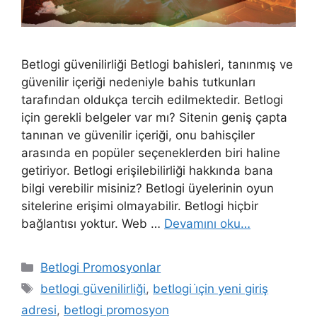
Betlogi güvenilirliği Betlogi bahisleri, tanınmış ve
güvenilir içeriği nedeniyle bahis tutkunları
tarafından oldukça tercih edilmektedir. Betlogi
için gerekli belgeler var mı? Sitenin geniş çapta
tanınan ve güvenilir içeriği, onu bahisçiler
arasında en popüler seçeneklerden biri haline
getiriyor. Betlogi erişilebilirliği hakkında bana
bilgi verebilir misiniz? Betlogi üyelerinin oyun
sitelerine erişimi olmayabilir. Betlogi hiçbir
bağlantısı yoktur. Web …
Devamını oku…
Kategoriler
Betlogi Promosyonlar
Etiketler
betlogi güvenilirliği
,
betlogi i̇çin yeni giriş
adresi
,
betlogi promosyon