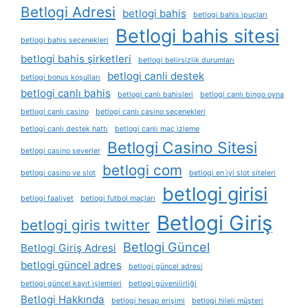
Betlogi Adresi
betlogi bahis
betlogi bahis i̇puçları
Betlogi bahis sitesi
betlogi bahis seçenekleri
betlogi bahis şirketleri
betlogi belirsizlik durumları
betlogi canli destek
betlogi bonus koşulları
betlogi canlı bahis
betlogi canlı bahisleri
betlogi canlı bingo oyna
betlogi canlı casino
betlogi canlı casino seçenekleri
betlogi canlı destek hattı
betlogi canlı maç i̇zleme
Betlogi Casino Sitesi
betlogi casino severler
betlogi com
betlogi casino ve slot
betlogi en i̇yi slot siteleri
betlogi girisi
betlogi faaliyet
betlogi futbol maçları
Betlogi Giriş
betlogi giris twitter
Betlogi Güncel
Betlogi Giriş Adresi
betlogi güncel adres
betlogi güncel adresi
betlogi güncel kayıt i̇şlemleri
betlogi güvenilirliği
Betlogi Hakkında
betlogi hesap erişimi
betlogi hileli müşteri