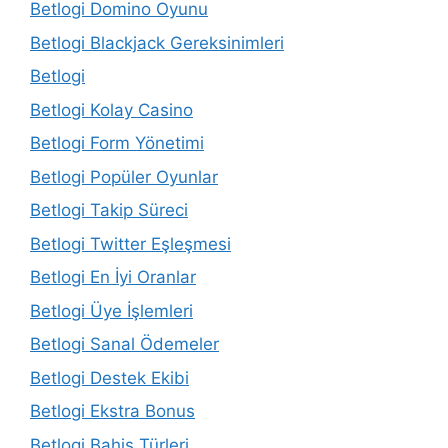
Betlogi Domino Oyunu
Betlogi Blackjack Gereksinimleri
Betlogi
Betlogi Kolay Casino
Betlogi Form Yönetimi
Betlogi Popüler Oyunlar
Betlogi Takip Süreci
Betlogi Twitter Eşleşmesi
Betlogi En İyi Oranlar
Betlogi Üye İşlemleri
Betlogi Sanal Ödemeler
Betlogi Destek Ekibi
Betlogi Ekstra Bonus
Betlogi Bahis Türleri