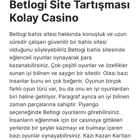
Betlogi Site Tartışması
Kolay Casino
Betlogi bahis sitesi hakkında konuştuk ve uzun
süredir çalışan güvenilir bir bahis sitesi
olduğunu söyleyebiliriz.Betlogi bahis sitesinde
eğlenceli oyunlar oynayarak para
kazanabilirsiniz. Çok çeşitli oyunlar ve özellikler
sunan iyi bilinen ve saygın bir sitedir. Olası bazı
insanlar bunu en çok beğenir. Oyunun birçok
farklı oyun türü var, bu da onu en iyi oyunlardan
biri haline getiriyor. Paragraf ayrıca en iyi bilinen
zaman parçalarına sahiptir. Piyango
seçeneğinde Betlogi oyunlarını görebilirsiniz.
İnsanların eğlenmek için bir casinoya gittikleri
yerlerde bir şeyler kazmayı ve bulmayı içeren
bazı oyunlar oynayabilirsiniz. Kazı Kazan Kartları