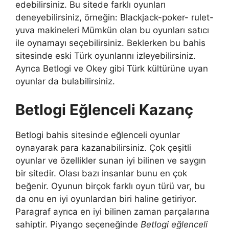
edebilirsiniz. Bu sitede farklı oyunları
deneyebilirsiniz, örneğin: Blackjack-poker- rulet-
yuva makineleri Mümkün olan bu oyunları satıcı
ile oynamayı seçebilirsiniz. Beklerken bu bahis
sitesinde eski Türk oyunlarını izleyebilirsiniz.
Ayrıca Betlogi ve Okey gibi Türk kültürüne uyan
oyunlar da bulabilirsiniz.
Betlogi Eğlenceli Kazanç
Betlogi bahis sitesinde eğlenceli oyunlar
oynayarak para kazanabilirsiniz. Çok çeşitli
oyunlar ve özellikler sunan iyi bilinen ve saygın
bir sitedir. Olası bazı insanlar bunu en çok
beğenir. Oyunun birçok farklı oyun türü var, bu
da onu en iyi oyunlardan biri haline getiriyor.
Paragraf ayrıca en iyi bilinen zaman parçalarına
sahiptir. Piyango seçeneğinde
Betlogi eğlenceli