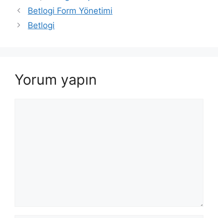
Betlogi Form Yönetimi
Betlogi
Yorum yapın
Yorum