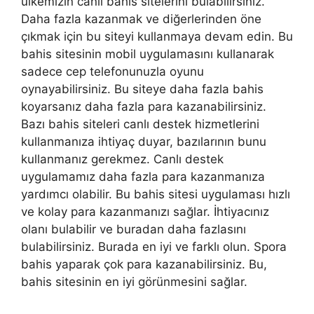
ülkemizin canlı bahis sitelerini bulabilirsiniz.
Daha fazla kazanmak ve diğerlerinden öne
çıkmak için bu siteyi kullanmaya devam edin. Bu
bahis sitesinin mobil uygulamasını kullanarak
sadece cep telefonunuzla oyunu
oynayabilirsiniz. Bu siteye daha fazla bahis
koyarsanız daha fazla para kazanabilirsiniz.
Bazı bahis siteleri canlı destek hizmetlerini
kullanmanıza ihtiyaç duyar, bazılarının bunu
kullanmanız gerekmez. Canlı destek
uygulamamız daha fazla para kazanmanıza
yardımcı olabilir. Bu bahis sitesi uygulaması hızlı
ve kolay para kazanmanızı sağlar. İhtiyacınız
olanı bulabilir ve buradan daha fazlasını
bulabilirsiniz. Burada en iyi ve farklı olun. Spora
bahis yaparak çok para kazanabilirsiniz. Bu,
bahis sitesinin en iyi görünmesini sağlar.