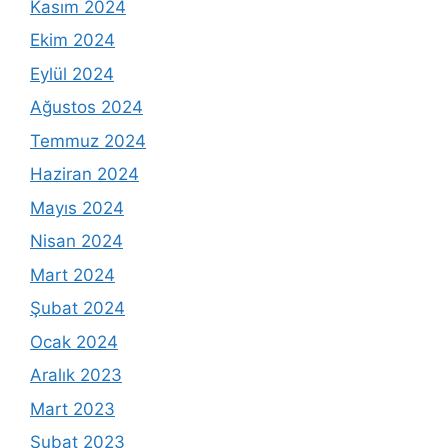
Kasım 2024
Ekim 2024
Eylül 2024
Ağustos 2024
Temmuz 2024
Haziran 2024
Mayıs 2024
Nisan 2024
Mart 2024
Şubat 2024
Ocak 2024
Aralık 2023
Mart 2023
Şubat 2023