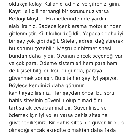
oldukça kolay. Kullanıcı adınızı ve şifrenizi girin.
Kayıt ile ilgili herhangi bir sorununuz varsa
Betlogi Müşteri Hizmetlerinden de yardım
alabilirsiniz. Sadece içerik arama motorlarından
gizlenmiştir. Kilit kalıcı değildir. Yapacak daha iyi
bir şey yok gibi değil. Siteler, adresi değiştirerek
bu sorunu çözebilir. Meşru bir hizmet sitesi
bundan daha iyidir. Oyunun birçok seçeneği var
ve çok para. Ödeme sistemleri hem para hem
de kişisel bilgileri koruduğunda, paraya
güvenmek zorlaşır. Bu site her şeyi iyi yapıyor.
Böylece kendinizi daha görünür
kanıtlayabilirsiniz. Her şeyden önce, bu soru
bahis sitesinin güvenilir olup olmadığını
tartışarak cevaplanmalıdır. Güvenli ise ve
ödemek için iyi yollar varsa bahis sitesine
güvenebilirsiniz. Bir bahis sitesinin güvenilir olup
olmadığı ancak akredite olmaktan daha fazla