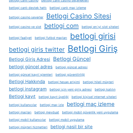
betlogi canlı casino
betlogi canlı casino seçenekleri
betlogi canlı destek hattı
betlogi canlı maç i̇zleme
Betlogi Casino Sitesi
betlogi casino severler
betlogi com
betlogi casino ve slot
betlogi en i̇yi slot siteleri
betlogi girisi
betlogi faaliyet
betlogi futbol maçları
Betlogi Giriş
betlogi giris twitter
Betlogi Güncel
Betlogi Giriş Adresi
betlogi güncel adres
betlogi güncel adresi
betlogi güncel kayıt i̇şlemleri
betlogi güvenilirliği
Betlogi Hakkında
betlogi hesap erişimi
betlogi hileli müşteri
betlogi instagram
betlogi i̇çin yeni giriş adresi
betlogi katılın
Betlogi kayıt
betlogi kayıt üyeliği
betlogi kişisel i̇nternet siteleri
betlogi maç izleme
betlogi kullanıcılar
betlogi maç izle
betlogi maçları
betlogi mevduat
betlogi mobil güvenlik yeni uygulama
betlogi mobil kullanıcılar
betlogi mobil uygulama
betlogi nasil bir site
betlogi müşteri hizmetleri