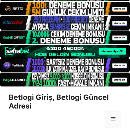
İçeriğe
Betlogi Giriş, Betlogi Güncel
atla
Adresi
Menü