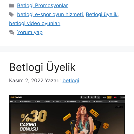
Kategoriler
Betlogi Promosyonlar
Etiketler
betlogi e-spor oyun hizmeti
,
Betlogi üyelik
,
betlogi video oyunları
Yorum yap
Betlogi Üyelik
Kasım 2, 2022
Yazarı:
betlogi