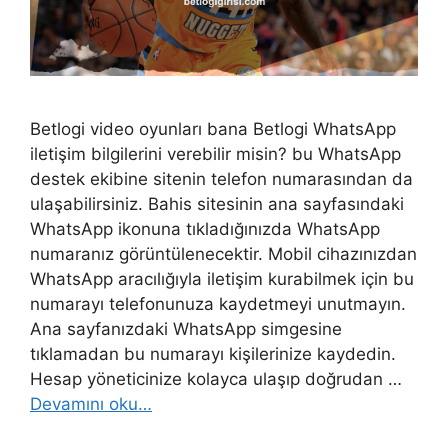
Betlogi video oyunları bana Betlogi WhatsApp
iletişim bilgilerini verebilir misin? bu WhatsApp
destek ekibine sitenin telefon numarasından da
ulaşabilirsiniz. Bahis sitesinin ana sayfasındaki
WhatsApp ikonuna tıkladığınızda WhatsApp
numaranız görüntülenecektir. Mobil cihazınızdan
WhatsApp aracılığıyla iletişim kurabilmek için bu
numarayı telefonunuza kaydetmeyi unutmayın.
Ana sayfanızdaki WhatsApp simgesine
tıklamadan bu numarayı kişilerinize kaydedin.
Hesap yöneticinize kolayca ulaşıp doğrudan …
Devamını oku…