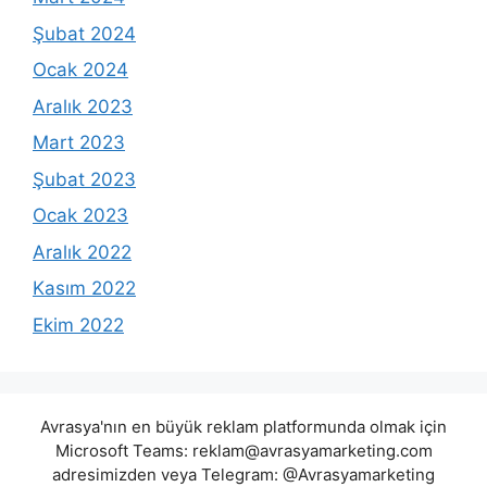
Şubat 2024
Ocak 2024
Aralık 2023
Mart 2023
Şubat 2023
Ocak 2023
Aralık 2022
Kasım 2022
Ekim 2022
Avrasya'nın en büyük reklam platformunda olmak için
Microsoft Teams:
reklam@avrasyamarketing.com
adresimizden veya Telegram: @Avrasyamarketing