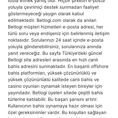
iddia etmek yanlış olur. Hiçbir şirketin e-posta
yoluyla çevrimiçi destek sunmadan faaliyet
göstermeyeceği yaygın olarak kabul
edilmektedir. Betlogi.com olarak da anılan
Betlogi müşteri hizmetleri e-posta adresi, her
türlü soru veya endişeniz için belirlenmiş iletişim
noktasıdır. Sorularınızı 24 saat içinde e-posta
yoluyla gönderebilirsiniz, sorularınıza anında
yanıt vereceğiz. Bu sayfa Türkiye’deki güncel
Betlogi site adresleri arasında en hızlı canlı
bahis adresini sunmaktadır. En başarılı offshore
bahis platformları, yüksek çözünürlüklü ve
yüksek çözünürlüklü kalitede canlı bahis ve
casino oyunları oynamak isteyen bireyler için
yayındadır. Betlogi üyeleri sitede çeşitli bahis
türlerine katılabilir. Bu başarı şansını artırır.
Kullanıcının bahis oynamaya hazır olması için
özel gereksinimler vardır. Bu koşulları sağlayan