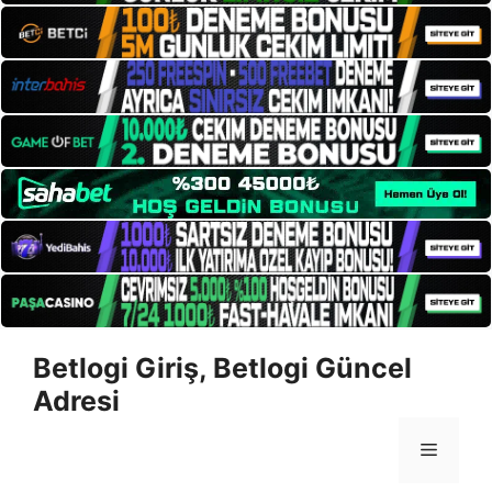
İçeriğe
Betlogi Giriş, Betlogi Güncel
atla
Adresi
Menü