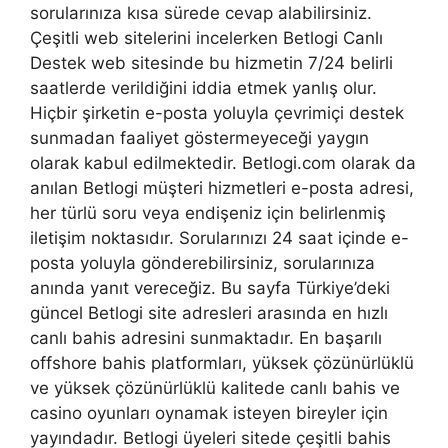
sorularınıza kısa sürede cevap alabilirsiniz.
Çeşitli web sitelerini incelerken Betlogi Canlı
Destek web sitesinde bu hizmetin 7/24 belirli
saatlerde verildiğini iddia etmek yanlış olur.
Hiçbir şirketin e-posta yoluyla çevrimiçi destek
sunmadan faaliyet göstermeyeceği yaygın
olarak kabul edilmektedir. Betlogi.com olarak da
anılan Betlogi müşteri hizmetleri e-posta adresi,
her türlü soru veya endişeniz için belirlenmiş
iletişim noktasıdır. Sorularınızı 24 saat içinde e-
posta yoluyla gönderebilirsiniz, sorularınıza
anında yanıt vereceğiz. Bu sayfa Türkiye’deki
güncel Betlogi site adresleri arasında en hızlı
canlı bahis adresini sunmaktadır. En başarılı
offshore bahis platformları, yüksek çözünürlüklü
ve yüksek çözünürlüklü kalitede canlı bahis ve
casino oyunları oynamak isteyen bireyler için
yayındadır. Betlogi üyeleri sitede çeşitli bahis