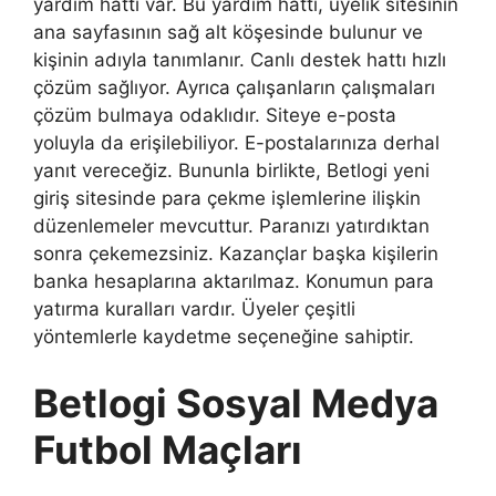
yardım hattı var. Bu yardım hattı, üyelik sitesinin
ana sayfasının sağ alt köşesinde bulunur ve
kişinin adıyla tanımlanır. Canlı destek hattı hızlı
çözüm sağlıyor. Ayrıca çalışanların çalışmaları
çözüm bulmaya odaklıdır. Siteye e-posta
yoluyla da erişilebiliyor. E-postalarınıza derhal
yanıt vereceğiz. Bununla birlikte, Betlogi yeni
giriş sitesinde para çekme işlemlerine ilişkin
düzenlemeler mevcuttur. Paranızı yatırdıktan
sonra çekemezsiniz. Kazançlar başka kişilerin
banka hesaplarına aktarılmaz. Konumun para
yatırma kuralları vardır. Üyeler çeşitli
yöntemlerle kaydetme seçeneğine sahiptir.
Betlogi Sosyal Medya
Futbol Maçları