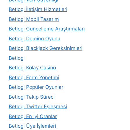
Betlogi İletişim Hizmetleri
Betlogi Mobil Tasarım
Betlogi Güncelleme Araştırmaları
Betlogi Domino Oyunu
Betlogi Blackjack Gereksinimleri
Betlogi
Betlogi Kolay Casino
Betlogi Form Yönetimi
Betlogi Popüler Oyunlar
Betlogi Takip Süreci
Betlogi Twitter Eşleşmesi
Betlogi En İyi Oranlar
Betlogi Üye İşlemleri