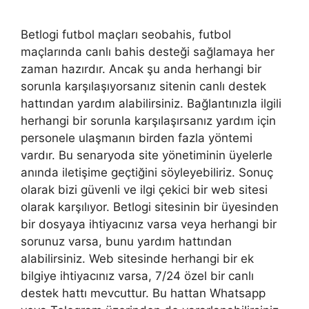
Betlogi futbol maçları seobahis, futbol
maçlarında canlı bahis desteği sağlamaya her
zaman hazırdır. Ancak şu anda herhangi bir
sorunla karşılaşıyorsanız sitenin canlı destek
hattından yardım alabilirsiniz. Bağlantınızla ilgili
herhangi bir sorunla karşılaşırsanız yardım için
personele ulaşmanın birden fazla yöntemi
vardır. Bu senaryoda site yönetiminin üyelerle
anında iletişime geçtiğini söyleyebiliriz. Sonuç
olarak bizi güvenli ve ilgi çekici bir web sitesi
olarak karşılıyor. Betlogi sitesinin bir üyesinden
bir dosyaya ihtiyacınız varsa veya herhangi bir
sorunuz varsa, bunu yardım hattından
alabilirsiniz. Web sitesinde herhangi bir ek
bilgiye ihtiyacınız varsa, 7/24 özel bir canlı
destek hattı mevcuttur. Bu hattan Whatsapp