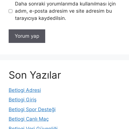
Daha sonraki yorumlarımda kullanılması için
adım, e-posta adresim ve site adresim bu
tarayıcıya kaydedilsin.
Son Yazılar
Betlogi Adresi
Betlogi Giriş
Betlogi Spor Desteği
Betlogi Canlı Maç
Betlogi Veri Güvenliği