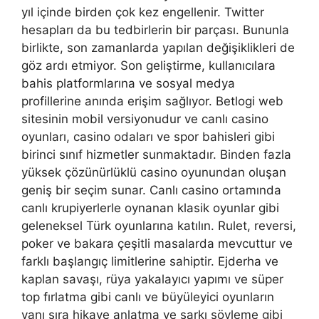
yıl içinde birden çok kez engellenir. Twitter
hesapları da bu tedbirlerin bir parçası. Bununla
birlikte, son zamanlarda yapılan değişiklikleri de
göz ardı etmiyor. Son geliştirme, kullanıcılara
bahis platformlarına ve sosyal medya
profillerine anında erişim sağlıyor. Betlogi web
sitesinin mobil versiyonudur ve canlı casino
oyunları, casino odaları ve spor bahisleri gibi
birinci sınıf hizmetler sunmaktadır. Binden fazla
yüksek çözünürlüklü casino oyunundan oluşan
geniş bir seçim sunar. Canlı casino ortamında
canlı krupiyerlerle oynanan klasik oyunlar gibi
geleneksel Türk oyunlarına katılın. Rulet, reversi,
poker ve bakara çeşitli masalarda mevcuttur ve
farklı başlangıç ​​limitlerine sahiptir. Ejderha ve
kaplan savaşı, rüya yakalayıcı yapımı ve süper
top fırlatma gibi canlı ve büyüleyici oyunların
yanı sıra hikaye anlatma ve şarkı söyleme gibi