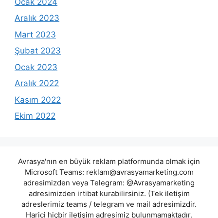
Ocak 2024
Aralık 2023
Mart 2023
Şubat 2023
Ocak 2023
Aralık 2022
Kasım 2022
Ekim 2022
Avrasya'nın en büyük reklam platformunda olmak için
Microsoft Teams:
reklam@avrasyamarketing.com
adresimizden veya Telegram: @Avrasyamarketing
adresimizden irtibat kurabilirsiniz. (Tek iletişim
adreslerimiz teams / telegram ve mail adresimizdir.
Harici hiçbir iletişim adresimiz bulunmamaktadır.