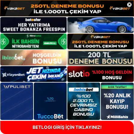
×
BETLOGI GİRİŞ İÇİN TIKLAYINIZ!