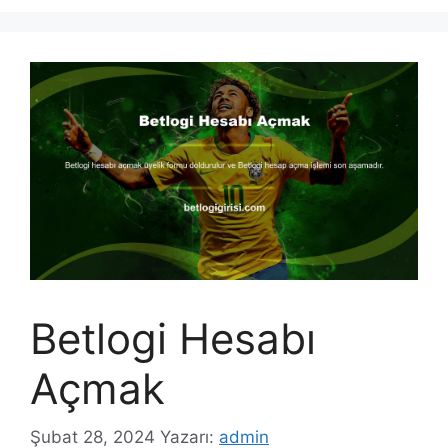
Betlogi Hesabı
Açmak
Şubat 28, 2024
Yazarı:
admin