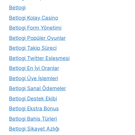
Betlogi
Betlogi Kolay Casino
Betlogi Form Yönetimi
Betlogi Popüler Oyunlar
Betlogi Takip Süreci
Betlogi Twitter Eşleşmesi
Betlogi En İyi Oranlar
Betlogi Üye İşlemleri
Betlogi Sanal Ödemeler
Betlogi Destek Ekibi
Betlogi Ekstra Bonus
Betlogi Bahis Türleri
Betlogi Şikayet Azlığı