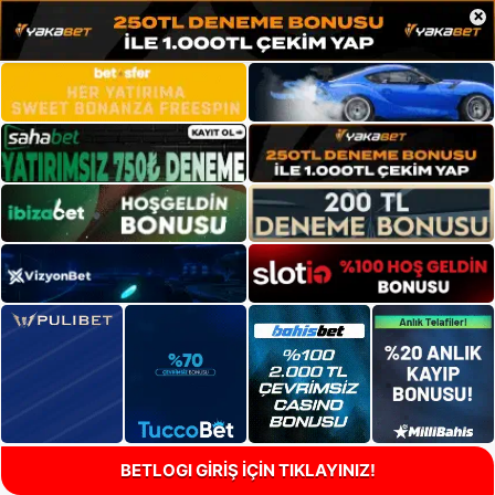
×
BETLOGI GİRİŞ İÇİN TIKLAYINIZ!