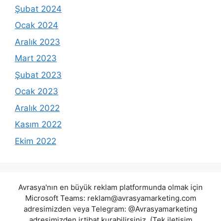
Şubat 2024
Ocak 2024
Aralık 2023
Mart 2023
Şubat 2023
Ocak 2023
Aralık 2022
Kasım 2022
Ekim 2022
Avrasya'nın en büyük reklam platformunda olmak için
Microsoft Teams:
reklam@avrasyamarketing.com
adresimizden veya Telegram: @Avrasyamarketing
adresimizden irtibat kurabilirsiniz. (Tek iletişim