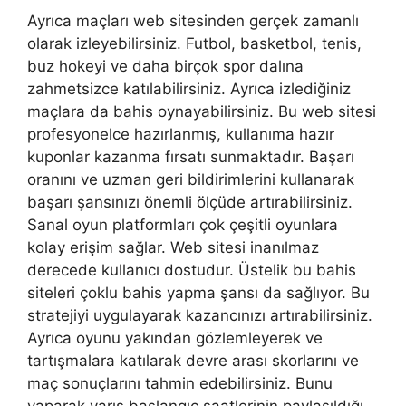
Ayrıca maçları web sitesinden gerçek zamanlı
olarak izleyebilirsiniz. Futbol, ​​basketbol, ​​tenis,
buz hokeyi ve daha birçok spor dalına
zahmetsizce katılabilirsiniz. Ayrıca izlediğiniz
maçlara da bahis oynayabilirsiniz. Bu web sitesi
profesyonelce hazırlanmış, kullanıma hazır
kuponlar kazanma fırsatı sunmaktadır. Başarı
oranını ve uzman geri bildirimlerini kullanarak
başarı şansınızı önemli ölçüde artırabilirsiniz.
Sanal oyun platformları çok çeşitli oyunlara
kolay erişim sağlar. Web sitesi inanılmaz
derecede kullanıcı dostudur. Üstelik bu bahis
siteleri çoklu bahis yapma şansı da sağlıyor. Bu
stratejiyi uygulayarak kazancınızı artırabilirsiniz.
Ayrıca oyunu yakından gözlemleyerek ve
tartışmalara katılarak devre arası skorlarını ve
maç sonuçlarını tahmin edebilirsiniz. Bunu