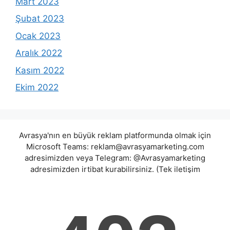
Mart 2023
Şubat 2023
Ocak 2023
Aralık 2022
Kasım 2022
Ekim 2022
Avrasya'nın en büyük reklam platformunda olmak için
Microsoft Teams:
reklam@avrasyamarketing.com
adresimizden veya Telegram: @Avrasyamarketing
adresimizden irtibat kurabilirsiniz. (Tek iletişim
adreslerimiz teams / telegram ve mail adresimizdir.
Harici hiçbir iletişim adresimiz bulunmamaktadır.
Lütfen itibar etmeyiniz.) Türkiye yasalarına göre 7258
sayılı kanun uyarınca yasa dışı bahis oynamanın
cezaları mevcuttur. Şu an bulunduğunuz site hiç bir