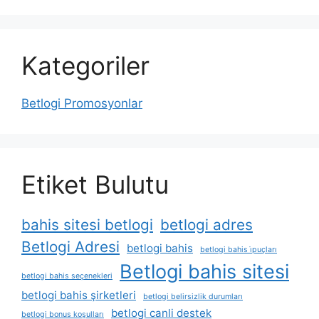
Kategoriler
Betlogi Promosyonlar
Etiket Bulutu
bahis sitesi betlogi
betlogi adres
Betlogi Adresi
betlogi bahis
betlogi bahis i̇puçları
Betlogi bahis sitesi
betlogi bahis seçenekleri
betlogi bahis şirketleri
betlogi belirsizlik durumları
betlogi canli destek
betlogi bonus koşulları