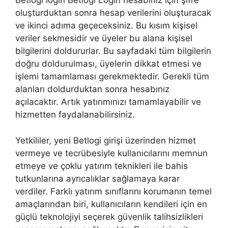
Betlogi login Betlogi Login hesabınız için şifre
oluşturduktan sonra hesap verilerini oluşturacak
ve ikinci adıma geçeceksiniz. Bu kısım kişisel
veriler sekmesidir ve üyeler bu alana kişisel
bilgilerini doldururlar. Bu sayfadaki tüm bilgilerin
doğru doldurulması, üyelerin dikkat etmesi ve
işlemi tamamlaması gerekmektedir. Gerekli tüm
alanları doldurduktan sonra hesabınız
açılacaktır. Artık yatırımınızı tamamlayabilir ve
hizmetten faydalanabilirsiniz.
Yetkililer, yeni Betlogi girişi üzerinden hizmet
vermeye ve tecrübesiyle kullanıcılarını memnun
etmeye ve çoklu yatırım teknikleri ile bahis
tutkunlarına ayrıcalıklar sağlamaya karar
verdiler. Farklı yatırım sınıflarını korumanın temel
amaçlarından biri, kullanıcıların kendileri için en
güçlü teknolojiyi seçerek güvenlik talihsizlikleri