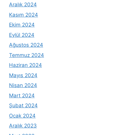
Aralık 2024
Kasım 2024
Ekim 2024
Eylül 2024
Ağustos 2024
Temmuz 2024
Haziran 2024
Mayıs 2024
Nisan 2024
Mart 2024
Şubat 2024
Ocak 2024
Aralık 2023