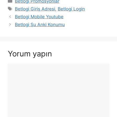
Betlogi Promosyonlar
Etiketler
Betlogi Giriş Adresi
,
Betlogi Login
Betlogi Mobile Youtube
Betlogi Şu Anki Konumu
Yorum yapın
Yorum