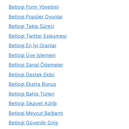
Betlogi Form Yönetimi
Betlogi Popüler Oyunlar
Betlogi Takip Süreci
Betlogi Twitter Eşleşmesi
Betlogi En İyi Oranlar
Betlogi Üye İşlemleri
Betlogi Sanal Ödemeler
Betlogi Destek Ekibi
Betlogi Ekstra Bonus
Betlogi Bahis Türleri
Betlogi Şikayet Azlığı
Betlogi Mevcut Bağlantı
Betlogi Güvenilir Giriş