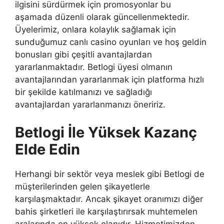
ilgisini sürdürmek için promosyonlar bu
aşamada düzenli olarak güncellenmektedir.
Üyelerimiz, onlara kolaylık sağlamak için
sunduğumuz canlı casino oyunları ve hoş geldin
bonusları gibi çeşitli avantajlardan
yararlanmaktadır. Betlogi üyesi olmanın
avantajlarından yararlanmak için platforma hızlı
bir şekilde katılmanızı ve sağladığı
avantajlardan yararlanmanızı öneririz.
Betlogi İle Yüksek Kazanç
Elde Edin
Herhangi bir sektör veya meslek gibi Betlogi de
müşterilerinden gelen şikayetlerle
karşılaşmaktadır. Ancak şikayet oranımızı diğer
bahis şirketleri ile karşılaştırırsak muhtemelen
aralarında en yüksek olanıdır. Hizmetimizden