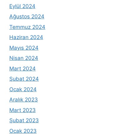
Eylül 2024
Ağustos 2024
Temmuz 2024
Haziran 2024
Mayıs 2024
Nisan 2024
Mart 2024
Şubat 2024
Ocak 2024
Aralık 2023
Mart 2023
Şubat 2023
Ocak 2023