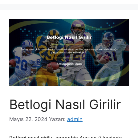
Betlogi Nasıl Girilir
Mayıs 22, 2024
Yazarı:
admin