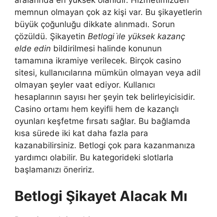
memnun olmayan çok az kişi var. Bu şikayetlerin
büyük çoğunluğu dikkate alınmadı. Sorun
çözüldü. Şikayetin
Betlogi i̇le yüksek kazanç
elde edin
bildirilmesi halinde konunun
tamamına ikramiye verilecek. Birçok casino
sitesi, kullanıcılarına mümkün olmayan veya adil
olmayan şeyler vaat ediyor. Kullanıcı
hesaplarının sayısı her şeyin tek belirleyicisidir.
Casino ortamı hem keyifli hem de kazançlı
oyunları keşfetme fırsatı sağlar. Bu bağlamda
kısa sürede iki kat daha fazla para
kazanabilirsiniz. Betlogi çok para kazanmanıza
yardımcı olabilir. Bu kategorideki slotlarla
başlamanızı öneririz.
Betlogi Şikayet Alacak Mı