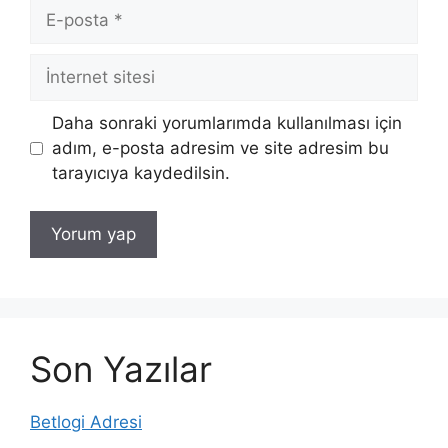
E-
posta
İnternet
sitesi
Daha sonraki yorumlarımda kullanılması için
adım, e-posta adresim ve site adresim bu
tarayıcıya kaydedilsin.
Son Yazılar
Betlogi Adresi