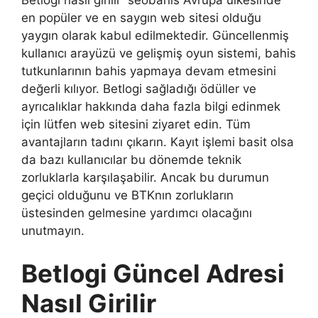
Betlogi nasıl girilir seobahis Avrupa ülkesinde
en popüler ve en saygın web sitesi olduğu
yaygın olarak kabul edilmektedir. Güncellenmiş
kullanıcı arayüzü ve gelişmiş oyun sistemi, bahis
tutkunlarının bahis yapmaya devam etmesini
değerli kılıyor. Betlogi sağladığı ödüller ve
ayrıcalıklar hakkında daha fazla bilgi edinmek
için lütfen web sitesini ziyaret edin. Tüm
avantajların tadını çıkarın. Kayıt işlemi basit olsa
da bazı kullanıcılar bu dönemde teknik
zorluklarla karşılaşabilir. Ancak bu durumun
geçici olduğunu ve BTKnın zorlukların
üstesinden gelmesine yardımcı olacağını
unutmayın.
Betlogi Güncel Adresi
Nasıl Girilir