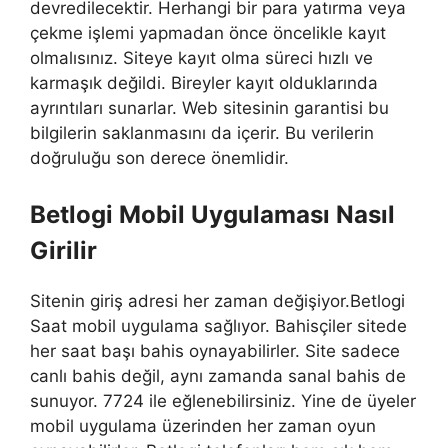
devredilecektir. Herhangi bir para yatırma veya
çekme işlemi yapmadan önce öncelikle kayıt
olmalısınız. Siteye kayıt olma süreci hızlı ve
karmaşık değildi. Bireyler kayıt olduklarında
ayrıntıları sunarlar. Web sitesinin garantisi bu
bilgilerin saklanmasını da içerir. Bu verilerin
doğruluğu son derece önemlidir.
Betlogi Mobil Uygulaması Nasıl
Girilir
Sitenin giriş adresi her zaman değişiyor.Betlogi
Saat mobil uygulama sağlıyor. Bahisçiler sitede
her saat başı bahis oynayabilirler. Site sadece
canlı bahis değil, aynı zamanda sanal bahis de
sunuyor. 7724 ile eğlenebilirsiniz. Yine de üyeler
mobil uygulama üzerinden her zaman oyun