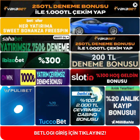
×
BETLOGI GİRİŞ İÇİN TIKLAYINIZ!