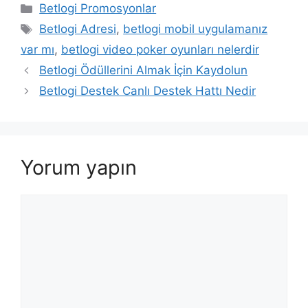
Kategoriler
Betlogi Promosyonlar
Etiketler
Betlogi Adresi
,
betlogi mobil uygulamanız
var mı
,
betlogi video poker oyunları nelerdir
Betlogi Ödüllerini Almak İçin Kaydolun
Betlogi Destek Canlı Destek Hattı Nedir
Yorum yapın
Yorum