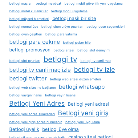
betlogi maçları
betlogi mevduat
betlogi mobil güvenlik yeni uygulama
betlogi mobil kullanıcılar
betlogi mobil uygulama
betlogi nasil bir site
betlogi müşteri hizmetleri
betlogi normal üye
betlogi olumlu üye puanları
betlogi oyun seçenekleri
betlogi oyun çeşitleri
betlogi para yatırma
betlogi para çekme
betlogi poker hile
betlogi promosyon
betlogi sitesi
betlogi slot deneyimi
betlogi tv
betlogi slot oyunları
betlogi tv canli maç
betlogi tv izle
betlogi tv canli maç izle
betlogi twitter
betlogi web sitesi düzenlemeleri
betlogi whatsapp
betlogi web sitesine bağlanın
betlogi yaygın i̇nanış
betlogi yayın lisansı
Betlogi Yeni Adres
Betlogi yeni adresi
Betlogi yeni giriş
betlogi yeni adres şikayetleri
betlogi yeni giriş adresini kullanın
betlogi yeni uygulama
Betlogi üyelik
betlogi üye olma
casino sitesi betlogi
betlogi şikayet ve canlı destek hattı