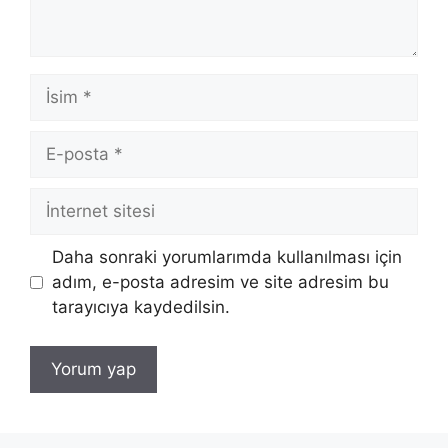
İsim
E-
posta
İnternet
sitesi
Daha sonraki yorumlarımda kullanılması için
adım, e-posta adresim ve site adresim bu
tarayıcıya kaydedilsin.