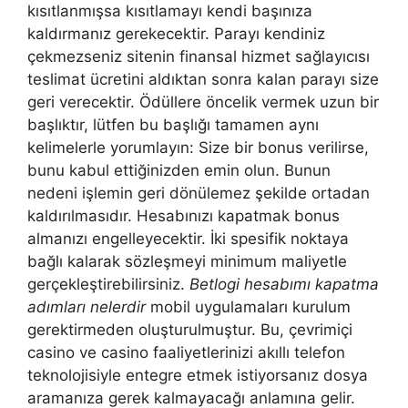
kısıtlanmışsa kısıtlamayı kendi başınıza
kaldırmanız gerekecektir. Parayı kendiniz
çekmezseniz sitenin finansal hizmet sağlayıcısı
teslimat ücretini aldıktan sonra kalan parayı size
geri verecektir. Ödüllere öncelik vermek uzun bir
başlıktır, lütfen bu başlığı tamamen aynı
kelimelerle yorumlayın: Size bir bonus verilirse,
bunu kabul ettiğinizden emin olun. Bunun
nedeni işlemin geri dönülemez şekilde ortadan
kaldırılmasıdır. Hesabınızı kapatmak bonus
almanızı engelleyecektir. İki spesifik noktaya
bağlı kalarak sözleşmeyi minimum maliyetle
gerçekleştirebilirsiniz.
Betlogi hesabımı kapatma
adımları nelerdir
mobil uygulamaları kurulum
gerektirmeden oluşturulmuştur. Bu, çevrimiçi
casino ve casino faaliyetlerinizi akıllı telefon
teknolojisiyle entegre etmek istiyorsanız dosya
aramanıza gerek kalmayacağı anlamına gelir.