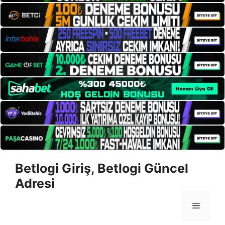
İçeriğe
Betlogi Giriş, Betlogi Güncel
atla
Adresi
Menü