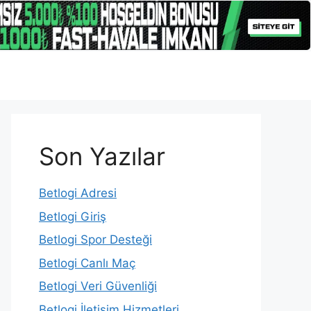
Son Yazılar
Betlogi Adresi
Betlogi Giriş
Betlogi Spor Desteği
Betlogi Canlı Maç
Betlogi Veri Güvenliği
Betlogi İletişim Hizmetleri