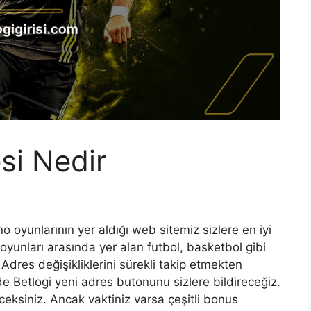
si Nedir
o oyunlarının yer aldığı web sitemiz sizlere en iyi
oyunları arasında yer alan futbol, basketbol gibi
Adres değişikliklerini sürekli takip etmekten
de Betlogi yeni adres butonunu sizlere bildireceğiz.
ceksiniz. Ancak vaktiniz varsa çeşitli bonus