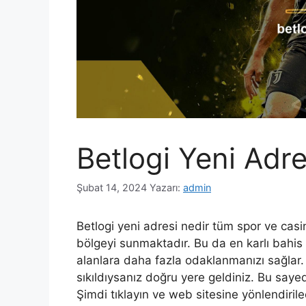
Betlogi Yeni Adre
Şubat 14, 2024
Yazarı:
admin
Betlogi yeni adresi nedir tüm spor ve casin
bölgeyi sunmaktadır. Bu da en karlı bahis 
alanlara daha fazla odaklanmanızı sağlar. 
sıkıldıysanız doğru yere geldiniz. Bu saye
Şimdi tıklayın ve web sitesine yönlendirile