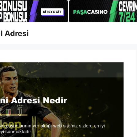
l Adresi