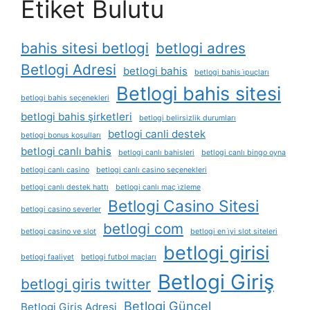
Etiket Bulutu
bahis sitesi betlogi
betlogi adres
Betlogi Adresi
betlogi bahis
betlogi bahis i̇puçları
Betlogi bahis sitesi
betlogi bahis seçenekleri
betlogi bahis şirketleri
betlogi belirsizlik durumları
betlogi canli destek
betlogi bonus koşulları
betlogi canlı bahis
betlogi canlı bahisleri
betlogi canlı bingo oyna
betlogi canlı casino
betlogi canlı casino seçenekleri
betlogi canlı destek hattı
betlogi canlı maç i̇zleme
Betlogi Casino Sitesi
betlogi casino severler
betlogi com
betlogi casino ve slot
betlogi en i̇yi slot siteleri
betlogi girisi
betlogi faaliyet
betlogi futbol maçları
Betlogi Giriş
betlogi giris twitter
Betlogi Güncel
Betlogi Giriş Adresi