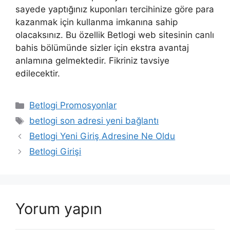
sayede yaptığınız kuponları tercihinize göre para
kazanmak için kullanma imkanına sahip
olacaksınız. Bu özellik Betlogi web sitesinin canlı
bahis bölümünde sizler için ekstra avantaj
anlamına gelmektedir. Fikriniz tavsiye
edilecektir.
Kategoriler
Betlogi Promosyonlar
Etiketler
betlogi son adresi yeni bağlantı
Betlogi Yeni Giriş Adresine Ne Oldu
Betlogi Girişi
Yorum yapın