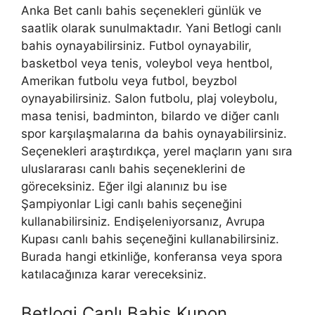
Anka Bet canlı bahis seçenekleri günlük ve
saatlik olarak sunulmaktadır. Yani Betlogi canlı
bahis oynayabilirsiniz. Futbol oynayabilir,
basketbol veya tenis, voleybol veya hentbol, ​​
Amerikan futbolu veya futbol, ​​beyzbol
oynayabilirsiniz. Salon futbolu, plaj voleybolu,
masa tenisi, badminton, bilardo ve diğer canlı
spor karşılaşmalarına da bahis oynayabilirsiniz.
Seçenekleri araştırdıkça, yerel maçların yanı sıra
uluslararası canlı bahis seçeneklerini de
göreceksiniz. Eğer ilgi alanınız bu ise
Şampiyonlar Ligi canlı bahis seçeneğini
kullanabilirsiniz. Endişeleniyorsanız, Avrupa
Kupası canlı bahis seçeneğini kullanabilirsiniz.
Burada hangi etkinliğe, konferansa veya spora
katılacağınıza karar vereceksiniz.
Betlogi Canlı Bahis Kupon