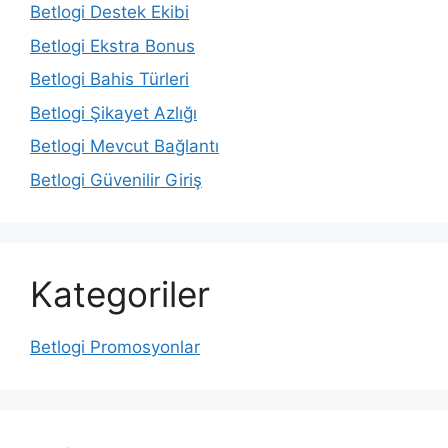
Betlogi Destek Ekibi
Betlogi Ekstra Bonus
Betlogi Bahis Türleri
Betlogi Şikayet Azlığı
Betlogi Mevcut Bağlantı
Betlogi Güvenilir Giriş
Kategoriler
Betlogi Promosyonlar