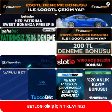
×
BETLOGI GİRİŞ İÇİN TIKLAYINIZ!