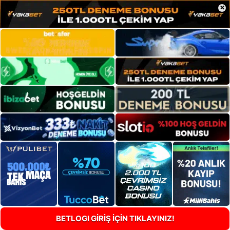
×
BETLOGI GİRİŞ İÇİN TIKLAYINIZ!