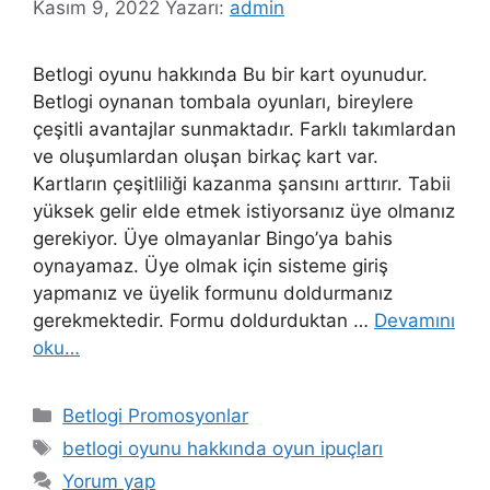
Kasım 9, 2022
Yazarı:
admin
Betlogi oyunu hakkında Bu bir kart oyunudur.
Betlogi oynanan tombala oyunları, bireylere
çeşitli avantajlar sunmaktadır. Farklı takımlardan
ve oluşumlardan oluşan birkaç kart var.
Kartların çeşitliliği kazanma şansını arttırır. Tabii
yüksek gelir elde etmek istiyorsanız üye olmanız
gerekiyor. Üye olmayanlar Bingo’ya bahis
oynayamaz. Üye olmak için sisteme giriş
yapmanız ve üyelik formunu doldurmanız
gerekmektedir. Formu doldurduktan …
Devamını
oku…
Kategoriler
Betlogi Promosyonlar
Etiketler
betlogi oyunu hakkında oyun ipuçları
Yorum yap