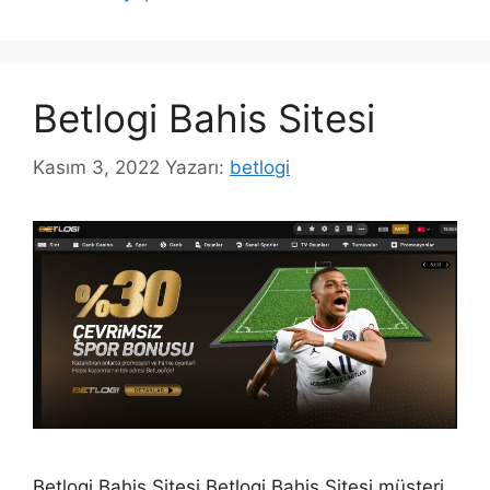
Betlogi Bahis Sitesi
Kasım 3, 2022
Yazarı:
betlogi
Betlogi Bahis Sitesi Betlogi Bahis Sitesi müşteri