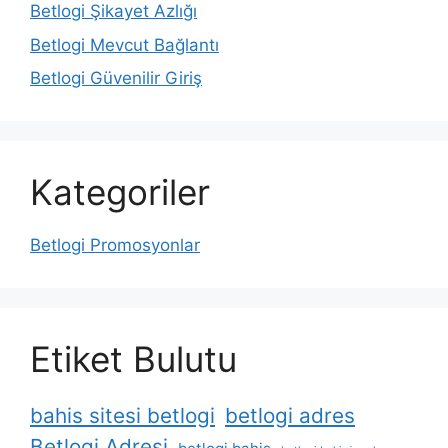
Betlogi Şikayet Azlığı
Betlogi Mevcut Bağlantı
Betlogi Güvenilir Giriş
Kategoriler
Betlogi Promosyonlar
Etiket Bulutu
bahis sitesi betlogi
betlogi adres
Betlogi Adresi