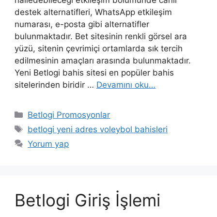
halledebileceği etkileşim bölümünde canlı
destek alternatifleri, WhatsApp etkileşim
numarası, e-posta gibi alternatifler
bulunmaktadır. Bet sitesinin renkli görsel ara
yüzü, sitenin çevrimiçi ortamlarda sık tercih
edilmesinin amaçları arasında bulunmaktadır.
Yeni Betlogi bahis sitesi en popüler bahis
sitelerinden biridir …
Devamını oku…
Kategoriler
Betlogi Promosyonlar
Etiketler
betlogi yeni adres voleybol bahisleri
Yorum yap
Betlogi Giriş İşlemi