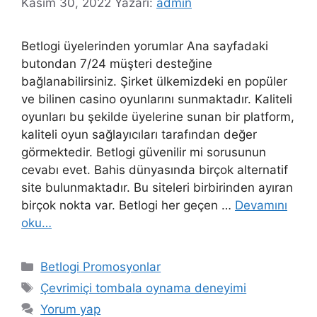
Kasım 30, 2022
Yazarı:
admin
Betlogi üyelerinden yorumlar Ana sayfadaki
butondan 7/24 müşteri desteğine
bağlanabilirsiniz. Şirket ülkemizdeki en popüler
ve bilinen casino oyunlarını sunmaktadır. Kaliteli
oyunları bu şekilde üyelerine sunan bir platform,
kaliteli oyun sağlayıcıları tarafından değer
görmektedir. Betlogi güvenilir mi sorusunun
cevabı evet. Bahis dünyasında birçok alternatif
site bulunmaktadır. Bu siteleri birbirinden ayıran
birçok nokta var. Betlogi her geçen …
Devamını
oku…
Kategoriler
Betlogi Promosyonlar
Etiketler
Çevrimiçi tombala oynama deneyimi
Yorum yap