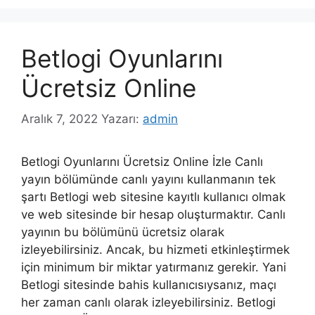
Betlogi Oyunlarını
Ücretsiz Online
Aralık 7, 2022
Yazarı:
admin
Betlogi Oyunlarını Ücretsiz Online İzle Canlı
yayın bölümünde canlı yayını kullanmanın tek
şartı Betlogi web sitesine kayıtlı kullanıcı olmak
ve web sitesinde bir hesap oluşturmaktır. Canlı
yayının bu bölümünü ücretsiz olarak
izleyebilirsiniz. Ancak, bu hizmeti etkinleştirmek
için minimum bir miktar yatırmanız gerekir. Yani
Betlogi sitesinde bahis kullanıcısıysanız, maçı
her zaman canlı olarak izleyebilirsiniz. Betlogi