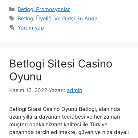
Kategoriler
Betlogi Promosyonlar
Etiketler
Betlogi Üyeliği Ve Girişi Şu Anda
Yorum yap
Betlogi Sitesi Casino
Oyunu
Kasım 12, 2022
Yazarı:
admin
Betlogi Sitesi Casino Oyunu Betlogi, alanında
uzun yıllara dayanan tecrübesi ve her zaman
müşteri odaklı hizmet kalitesi ile Türkiye
pazarında tercih edilmekte, güven ve hıza dayalı