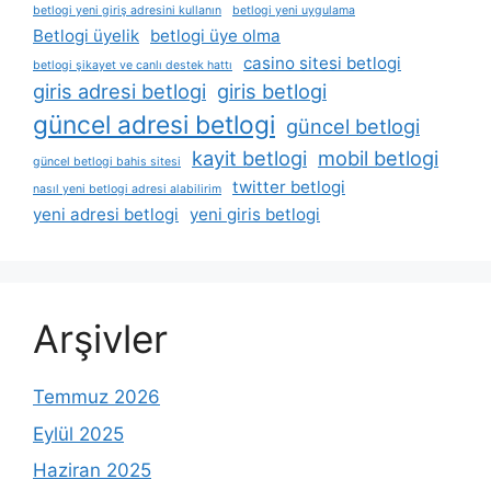
betlogi yeni giriş adresini kullanın
betlogi yeni uygulama
Betlogi üyelik
betlogi üye olma
casino sitesi betlogi
betlogi şikayet ve canlı destek hattı
giris adresi betlogi
giris betlogi
güncel adresi betlogi
güncel betlogi
kayit betlogi
mobil betlogi
güncel betlogi bahis sitesi
twitter betlogi
nasıl yeni betlogi adresi alabilirim
yeni adresi betlogi
yeni giris betlogi
Arşivler
Temmuz 2026
Eylül 2025
Haziran 2025