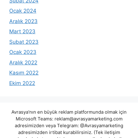
Şubat 2024
Ocak 2024
Aralık 2023
Mart 2023
Şubat 2023
Ocak 2023
Aralık 2022
Kasım 2022
Ekim 2022
Avrasya'nın en büyük reklam platformunda olmak için
Microsoft Teams:
reklam@avrasyamarketing.com
adresimizden veya Telegram: @Avrasyamarketing
adresimizden irtibat kurabilirsiniz. (Tek iletişim