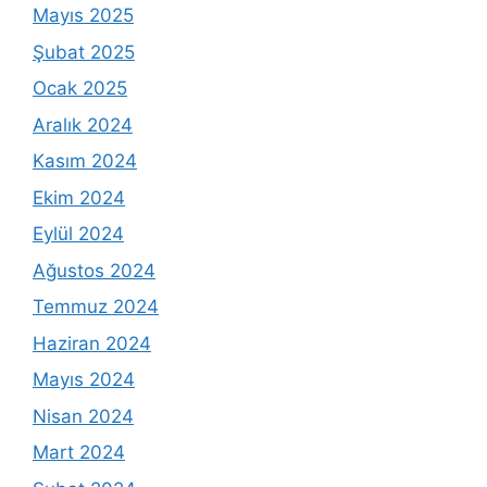
Mayıs 2025
Şubat 2025
Ocak 2025
Aralık 2024
Kasım 2024
Ekim 2024
Eylül 2024
Ağustos 2024
Temmuz 2024
Haziran 2024
Mayıs 2024
Nisan 2024
Mart 2024