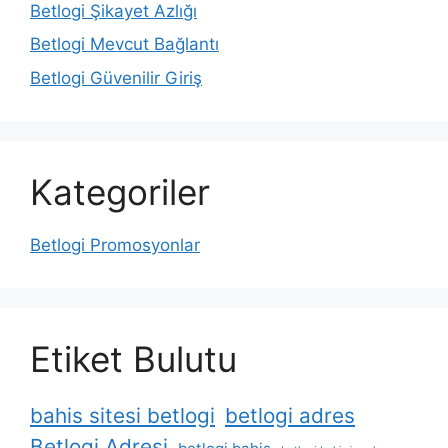
Betlogi Şikayet Azlığı
Betlogi Mevcut Bağlantı
Betlogi Güvenilir Giriş
Kategoriler
Betlogi Promosyonlar
Etiket Bulutu
bahis sitesi betlogi
betlogi adres
Betlogi Adresi