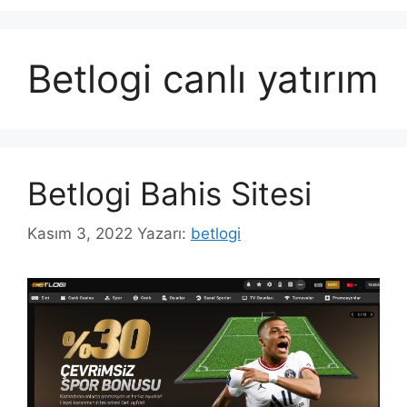
Betlogi canlı yatırım
Betlogi Bahis Sitesi
Kasım 3, 2022
Yazarı:
betlogi