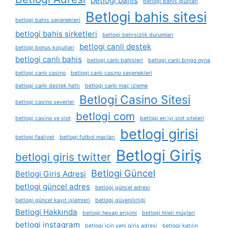
betlogi bahis
betlogi bahis i̇puçları
Betlogi bahis sitesi
betlogi bahis seçenekleri
betlogi bahis şirketleri
betlogi belirsizlik durumları
betlogi canli destek
betlogi bonus koşulları
betlogi canlı bahis
betlogi canlı bahisleri
betlogi canlı bingo oyna
betlogi canlı casino
betlogi canlı casino seçenekleri
betlogi canlı destek hattı
betlogi canlı maç i̇zleme
Betlogi Casino Sitesi
betlogi casino severler
betlogi com
betlogi casino ve slot
betlogi en i̇yi slot siteleri
betlogi girisi
betlogi faaliyet
betlogi futbol maçları
Betlogi Giriş
betlogi giris twitter
Betlogi Güncel
Betlogi Giriş Adresi
betlogi güncel adres
betlogi güncel adresi
betlogi güncel kayıt i̇şlemleri
betlogi güvenilirliği
Betlogi Hakkında
betlogi hesap erişimi
betlogi hileli müşteri
betlogi instagram
betlogi i̇çin yeni giriş adresi
betlogi katılın