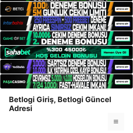
İçeriğe
Betlogi Giriş, Betlogi Güncel
atla
Adresi
Menü