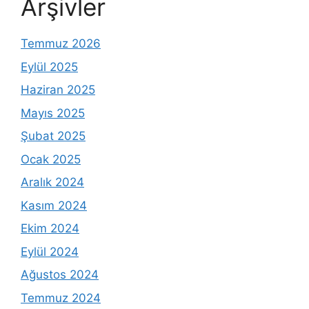
Arşivler
Temmuz 2026
Eylül 2025
Haziran 2025
Mayıs 2025
Şubat 2025
Ocak 2025
Aralık 2024
Kasım 2024
Ekim 2024
Eylül 2024
Ağustos 2024
Temmuz 2024