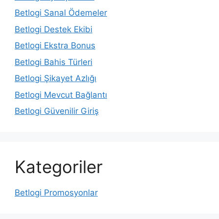
Betlogi Sanal Ödemeler
Betlogi Destek Ekibi
Betlogi Ekstra Bonus
Betlogi Bahis Türleri
Betlogi Şikayet Azlığı
Betlogi Mevcut Bağlantı
Betlogi Güvenilir Giriş
Kategoriler
Betlogi Promosyonlar