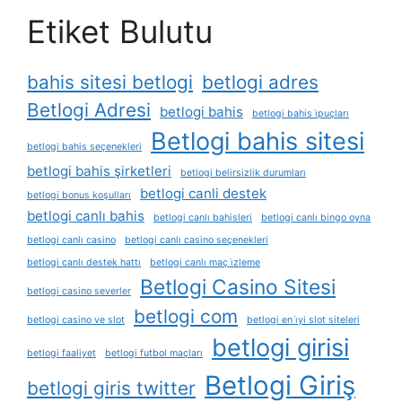
Etiket Bulutu
bahis sitesi betlogi
betlogi adres
Betlogi Adresi
betlogi bahis
betlogi bahis i̇puçları
Betlogi bahis sitesi
betlogi bahis seçenekleri
betlogi bahis şirketleri
betlogi belirsizlik durumları
betlogi canli destek
betlogi bonus koşulları
betlogi canlı bahis
betlogi canlı bahisleri
betlogi canlı bingo oyna
betlogi canlı casino
betlogi canlı casino seçenekleri
betlogi canlı destek hattı
betlogi canlı maç i̇zleme
Betlogi Casino Sitesi
betlogi casino severler
betlogi com
betlogi casino ve slot
betlogi en i̇yi slot siteleri
betlogi girisi
betlogi faaliyet
betlogi futbol maçları
Betlogi Giriş
betlogi giris twitter