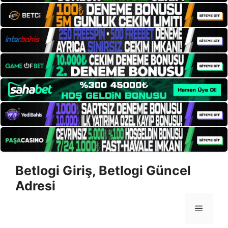
İçeriğe
Betlogi Giriş, Betlogi Güncel
atla
Adresi
Menü