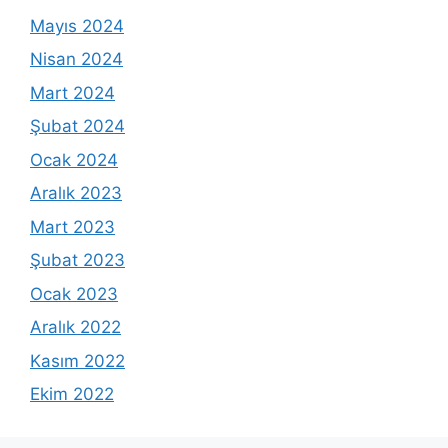
Mayıs 2024
Nisan 2024
Mart 2024
Şubat 2024
Ocak 2024
Aralık 2023
Mart 2023
Şubat 2023
Ocak 2023
Aralık 2022
Kasım 2022
Ekim 2022