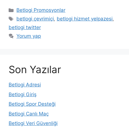
Kategoriler
Betlogi Promosyonlar
Etiketler
betlogi çevrimiçi
,
betlogi hizmet yelpazesi
,
betlogi twitter
Yorum yap
Son Yazılar
Betlogi Adresi
Betlogi Giriş
Betlogi Spor Desteği
Betlogi Canlı Maç
Betlogi Veri Güvenliği