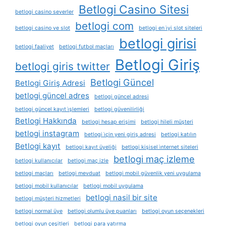
Betlogi Casino Sitesi
betlogi casino severler
betlogi com
betlogi casino ve slot
betlogi en i̇yi slot siteleri
betlogi girisi
betlogi faaliyet
betlogi futbol maçları
Betlogi Giriş
betlogi giris twitter
Betlogi Güncel
Betlogi Giriş Adresi
betlogi güncel adres
betlogi güncel adresi
betlogi güncel kayıt i̇şlemleri
betlogi güvenilirliği
Betlogi Hakkında
betlogi hesap erişimi
betlogi hileli müşteri
betlogi instagram
betlogi i̇çin yeni giriş adresi
betlogi katılın
Betlogi kayıt
betlogi kayıt üyeliği
betlogi kişisel i̇nternet siteleri
betlogi maç izleme
betlogi kullanıcılar
betlogi maç izle
betlogi maçları
betlogi mevduat
betlogi mobil güvenlik yeni uygulama
betlogi mobil kullanıcılar
betlogi mobil uygulama
betlogi nasil bir site
betlogi müşteri hizmetleri
betlogi normal üye
betlogi olumlu üye puanları
betlogi oyun seçenekleri
betlogi oyun çeşitleri
betlogi para yatırma