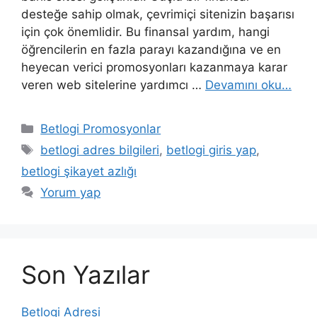
desteğe sahip olmak, çevrimiçi sitenizin başarısı
için çok önemlidir. Bu finansal yardım, hangi
öğrencilerin en fazla parayı kazandığına ve en
heyecan verici promosyonları kazanmaya karar
veren web sitelerine yardımcı …
Devamını oku…
Kategoriler
Betlogi Promosyonlar
Etiketler
betlogi adres bilgileri
,
betlogi giris yap
,
betlogi şikayet azlığı
Yorum yap
Son Yazılar
Betlogi Adresi