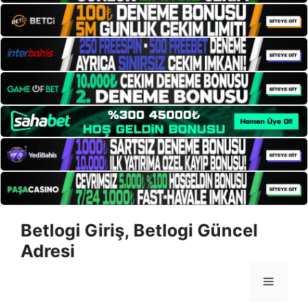
İçeriğe
Betlogi Giriş, Betlogi Güncel
atla
Adresi
Menü