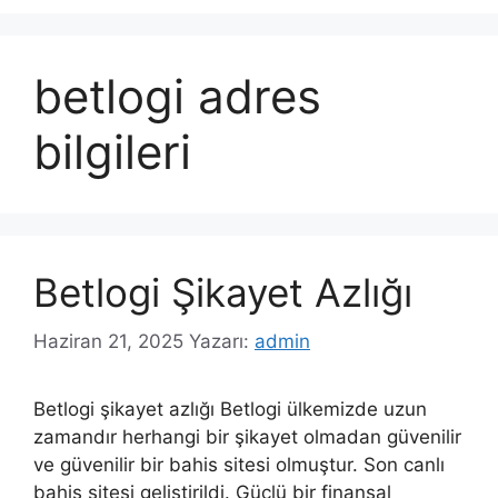
betlogi adres
bilgileri
Betlogi Şikayet Azlığı
Haziran 21, 2025
Yazarı:
admin
Betlogi şikayet azlığı Betlogi ülkemizde uzun
zamandır herhangi bir şikayet olmadan güvenilir
ve güvenilir bir bahis sitesi olmuştur. Son canlı
bahis sitesi geliştirildi. Güçlü bir finansal