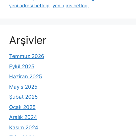
yeni adresi betlogi
yeni giris betlogi
Arşivler
Temmuz 2026
Eylül 2025
Haziran 2025
Mayıs 2025
Şubat 2025
Ocak 2025
Aralık 2024
Kasım 2024