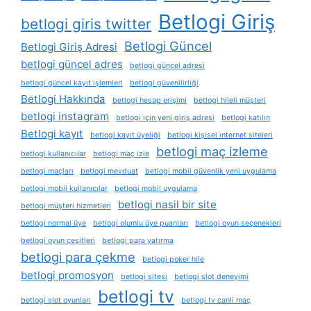
Betlogi Giriş
betlogi giris twitter
Betlogi Güncel
Betlogi Giriş Adresi
betlogi güncel adres
betlogi güncel adresi
betlogi güncel kayıt i̇şlemleri
betlogi güvenilirliği
Betlogi Hakkında
betlogi hesap erişimi
betlogi hileli müşteri
betlogi instagram
betlogi i̇çin yeni giriş adresi
betlogi katılın
Betlogi kayıt
betlogi kayıt üyeliği
betlogi kişisel i̇nternet siteleri
betlogi maç izleme
betlogi kullanıcılar
betlogi maç izle
betlogi maçları
betlogi mevduat
betlogi mobil güvenlik yeni uygulama
betlogi mobil kullanıcılar
betlogi mobil uygulama
betlogi nasil bir site
betlogi müşteri hizmetleri
betlogi normal üye
betlogi olumlu üye puanları
betlogi oyun seçenekleri
betlogi oyun çeşitleri
betlogi para yatırma
betlogi para çekme
betlogi poker hile
betlogi promosyon
betlogi sitesi
betlogi slot deneyimi
betlogi tv
betlogi slot oyunları
betlogi tv canli maç