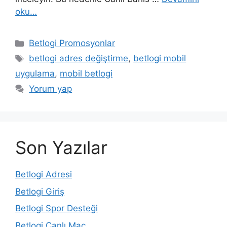
oku…
Kategoriler
Betlogi Promosyonlar
Etiketler
betlogi adres değiştirme
,
betlogi mobil
uygulama
,
mobil betlogi
Yorum yap
Son Yazılar
Betlogi Adresi
Betlogi Giriş
Betlogi Spor Desteği
Betlogi Canlı Maç