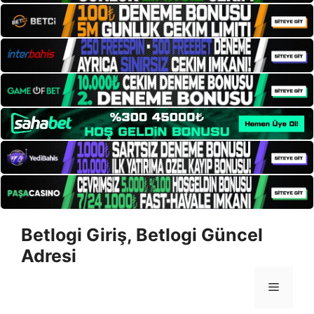
İçeriğe
Betlogi Giriş, Betlogi Güncel
atla
Adresi
Menü