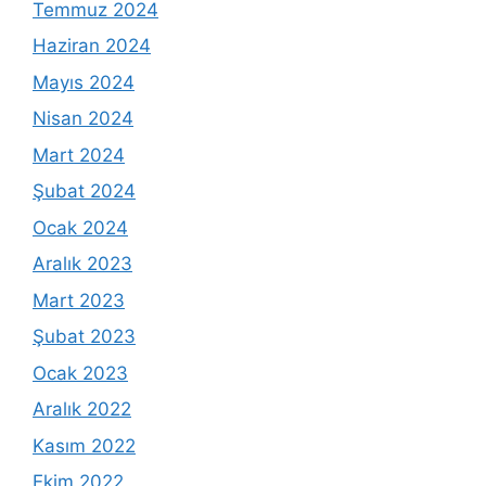
Temmuz 2024
Haziran 2024
Mayıs 2024
Nisan 2024
Mart 2024
Şubat 2024
Ocak 2024
Aralık 2023
Mart 2023
Şubat 2023
Ocak 2023
Aralık 2022
Kasım 2022
Ekim 2022