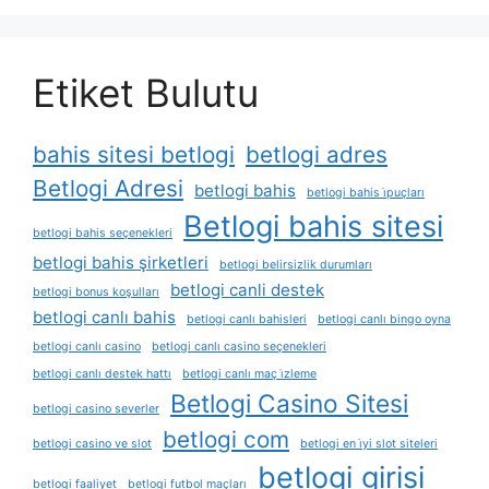
Etiket Bulutu
bahis sitesi betlogi
betlogi adres
Betlogi Adresi
betlogi bahis
betlogi bahis i̇puçları
Betlogi bahis sitesi
betlogi bahis seçenekleri
betlogi bahis şirketleri
betlogi belirsizlik durumları
betlogi canli destek
betlogi bonus koşulları
betlogi canlı bahis
betlogi canlı bahisleri
betlogi canlı bingo oyna
betlogi canlı casino
betlogi canlı casino seçenekleri
betlogi canlı destek hattı
betlogi canlı maç i̇zleme
Betlogi Casino Sitesi
betlogi casino severler
betlogi com
betlogi casino ve slot
betlogi en i̇yi slot siteleri
betlogi girisi
betlogi faaliyet
betlogi futbol maçları