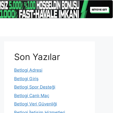
Son Yazılar
Betlogi Adresi
Betlogi Giriş
Betlogi Spor Desteği
Betlogi Canlı Maç
Betlogi Veri Güvenliği
Betlogi İletişim Hizmetleri