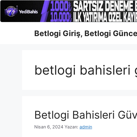
İçeriğe
Betlogi Giriş, Betlogi Günce
atla
betlogi bahisleri
Betlogi Bahisleri Güv
Nisan 6, 2024
Yazarı:
admin