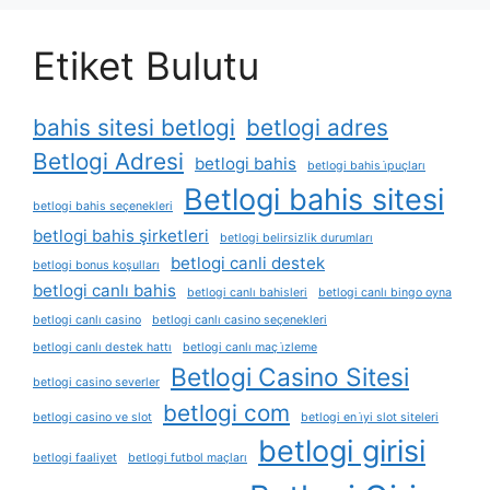
Etiket Bulutu
bahis sitesi betlogi
betlogi adres
Betlogi Adresi
betlogi bahis
betlogi bahis i̇puçları
Betlogi bahis sitesi
betlogi bahis seçenekleri
betlogi bahis şirketleri
betlogi belirsizlik durumları
betlogi canli destek
betlogi bonus koşulları
betlogi canlı bahis
betlogi canlı bahisleri
betlogi canlı bingo oyna
betlogi canlı casino
betlogi canlı casino seçenekleri
betlogi canlı destek hattı
betlogi canlı maç i̇zleme
Betlogi Casino Sitesi
betlogi casino severler
betlogi com
betlogi casino ve slot
betlogi en i̇yi slot siteleri
betlogi girisi
betlogi faaliyet
betlogi futbol maçları