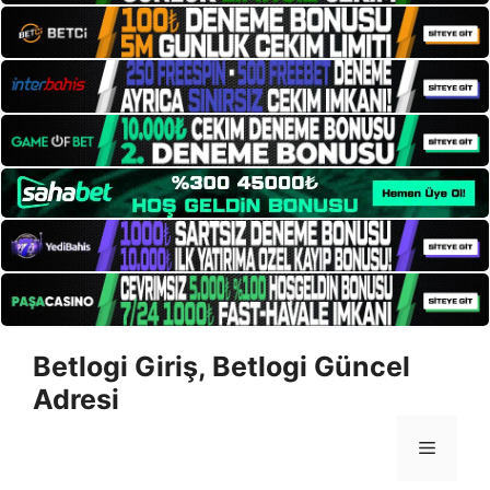
İçeriğe
Betlogi Giriş, Betlogi Güncel
atla
Adresi
Menü