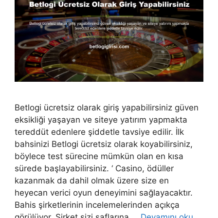
Betlogi ücretsiz olarak giriş yapabilirsiniz güven
eksikliği yaşayan ve siteye yatırım yapmakta
tereddüt edenlere şiddetle tavsiye edilir. İlk
bahsinizi Betlogi ücretsiz olarak koyabilirsiniz,
böylece test sürecine mümkün olan en kısa
sürede başlayabilirsiniz. ‘ Casino, ödüller
kazanmak da dahil olmak üzere size en
heyecan verici oyun deneyimini sağlayacaktır.
Bahis şirketlerinin incelemelerinden açıkça
görülüyor. Şirket sizi saflarına …
Devamını oku…