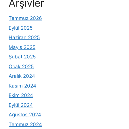
Arşivler
Temmuz 2026
Eylül 2025
Haziran 2025
Mayıs 2025
Şubat 2025
Ocak 2025
Aralık 2024
Kasım 2024
Ekim 2024
Eylül 2024
Ağustos 2024
Temmuz 2024