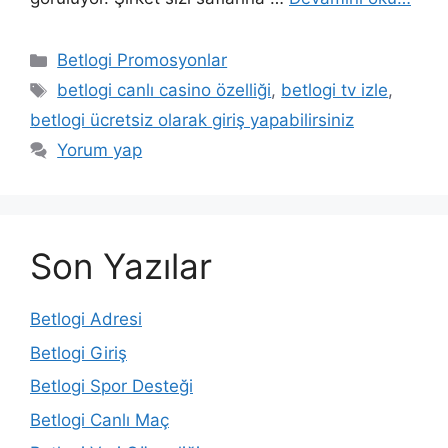
Kategoriler
Betlogi Promosyonlar
Etiketler
betlogi canlı casino özelliği
,
betlogi tv izle
,
betlogi ücretsiz olarak giriş yapabilirsiniz
Yorum yap
Son Yazılar
Betlogi Adresi
Betlogi Giriş
Betlogi Spor Desteği
Betlogi Canlı Maç