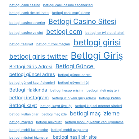
betlogi canlı casino
betlogi canlı casino seçenekleri
betlogi canlı destek hattı
betlogi canlı maç i̇zleme
Betlogi Casino Sitesi
betlogi casino severler
betlogi com
betlogi casino ve slot
betlogi en i̇yi slot siteleri
betlogi girisi
betlogi faaliyet
betlogi futbol maçları
Betlogi Giriş
betlogi giris twitter
Betlogi Güncel
Betlogi Giriş Adresi
betlogi güncel adres
betlogi güncel adresi
betlogi güncel kayıt i̇şlemleri
betlogi güvenilirliği
Betlogi Hakkında
betlogi hesap erişimi
betlogi hileli müşteri
betlogi instagram
betlogi i̇çin yeni giriş adresi
betlogi katılın
Betlogi kayıt
betlogi kayıt üyeliği
betlogi kişisel i̇nternet siteleri
betlogi maç izleme
betlogi kullanıcılar
betlogi maç izle
betlogi maçları
betlogi mevduat
betlogi mobil güvenlik yeni uygulama
betlogi mobil kullanıcılar
betlogi mobil uygulama
betlogi nasil bir site
betlogi müşteri hizmetleri