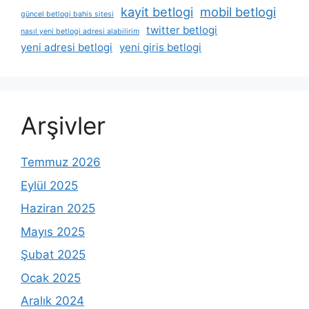
kayit betlogi
mobil betlogi
güncel betlogi bahis sitesi
twitter betlogi
nasıl yeni betlogi adresi alabilirim
yeni adresi betlogi
yeni giris betlogi
Arşivler
Temmuz 2026
Eylül 2025
Haziran 2025
Mayıs 2025
Şubat 2025
Ocak 2025
Aralık 2024