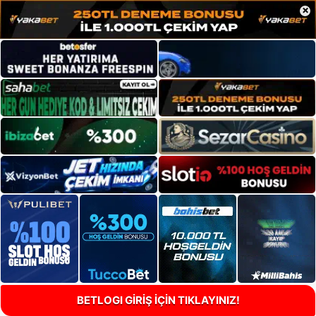
×
BETLOGI GİRİŞ İÇİN TIKLAYINIZ!