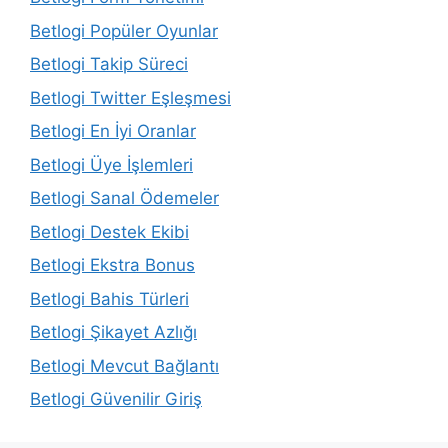
Betlogi Popüler Oyunlar
Betlogi Takip Süreci
Betlogi Twitter Eşleşmesi
Betlogi En İyi Oranlar
Betlogi Üye İşlemleri
Betlogi Sanal Ödemeler
Betlogi Destek Ekibi
Betlogi Ekstra Bonus
Betlogi Bahis Türleri
Betlogi Şikayet Azlığı
Betlogi Mevcut Bağlantı
Betlogi Güvenilir Giriş