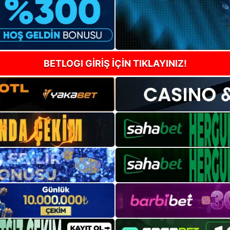
BETLOGI GİRİŞ İÇİN TIKLAYINIZ!