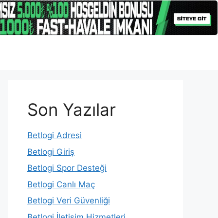
Son Yazılar
Betlogi Adresi
Betlogi Giriş
Betlogi Spor Desteği
Betlogi Canlı Maç
Betlogi Veri Güvenliği
Betlogi İletişim Hizmetleri