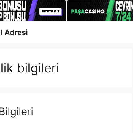
l Adresi
ik bilgileri
ilgileri