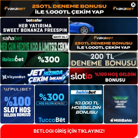
×
BETLOGI GİRİŞ İÇİN TIKLAYINIZ!