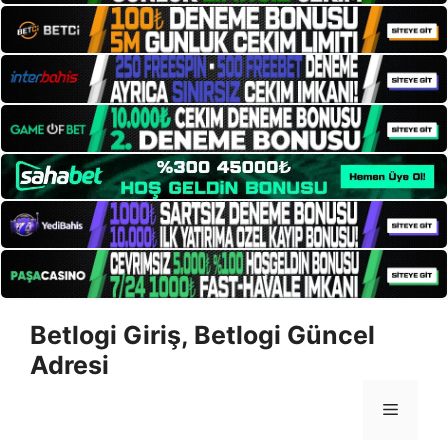
İçeriğe
Betlogi Giriş, Betlogi Güncel
atla
Adresi
Menü