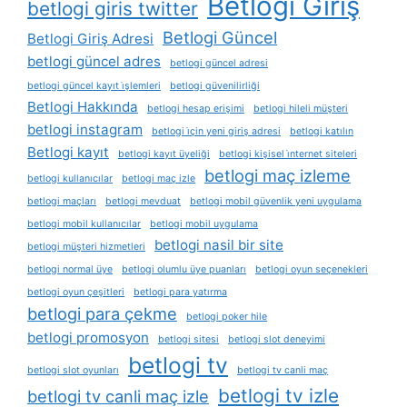
Betlogi Giriş
betlogi giris twitter
Betlogi Güncel
Betlogi Giriş Adresi
betlogi güncel adres
betlogi güncel adresi
betlogi güncel kayıt i̇şlemleri
betlogi güvenilirliği
Betlogi Hakkında
betlogi hesap erişimi
betlogi hileli müşteri
betlogi instagram
betlogi i̇çin yeni giriş adresi
betlogi katılın
Betlogi kayıt
betlogi kayıt üyeliği
betlogi kişisel i̇nternet siteleri
betlogi maç izleme
betlogi kullanıcılar
betlogi maç izle
betlogi maçları
betlogi mevduat
betlogi mobil güvenlik yeni uygulama
betlogi mobil kullanıcılar
betlogi mobil uygulama
betlogi nasil bir site
betlogi müşteri hizmetleri
betlogi normal üye
betlogi olumlu üye puanları
betlogi oyun seçenekleri
betlogi oyun çeşitleri
betlogi para yatırma
betlogi para çekme
betlogi poker hile
betlogi promosyon
betlogi sitesi
betlogi slot deneyimi
betlogi tv
betlogi slot oyunları
betlogi tv canli maç
betlogi tv izle
betlogi tv canli maç izle