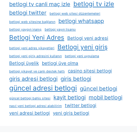
betlogi tv izle
betlogi tv canli maç izle
betlogi twitter
betlogi web sitesi düzenlemeleri
betlogi whatsapp
betlogi web sitesine bağlanın
betlogi yaygın i̇nanış
betlogi yayın lisansı
Betlogi Yeni Adres
Betlogi yeni adresi
Betlogi yeni giriş
betlogi yeni adres şikayetleri
betlogi yeni giriş adresini kullanın
betlogi yeni uygulama
Betlogi üyelik
betlogi üye olma
casino sitesi betlogi
betlogi şikayet ve canlı destek hattı
giris adresi betlogi
giris betlogi
güncel adresi betlogi
güncel betlogi
kayit betlogi
mobil betlogi
güncel betlogi bahis sitesi
twitter betlogi
nasıl yeni betlogi adresi alabilirim
yeni adresi betlogi
yeni giris betlogi