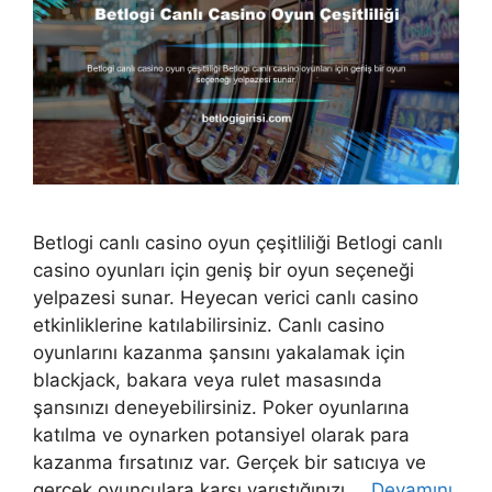
Betlogi canlı casino oyun çeşitliliği Betlogi canlı
casino oyunları için geniş bir oyun seçeneği
yelpazesi sunar. Heyecan verici canlı casino
etkinliklerine katılabilirsiniz. Canlı casino
oyunlarını kazanma şansını yakalamak için
blackjack, bakara veya rulet masasında
şansınızı deneyebilirsiniz. Poker oyunlarına
katılma ve oynarken potansiyel olarak para
kazanma fırsatınız var. Gerçek bir satıcıya ve
gerçek oyunculara karşı yarıştığınızı …
Devamını