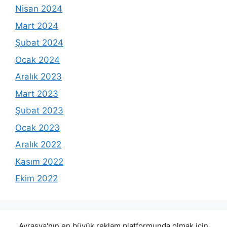
Nisan 2024
Mart 2024
Şubat 2024
Ocak 2024
Aralık 2023
Mart 2023
Şubat 2023
Ocak 2023
Aralık 2022
Kasım 2022
Ekim 2022
Avrasya'nın en büyük reklam platformunda olmak için