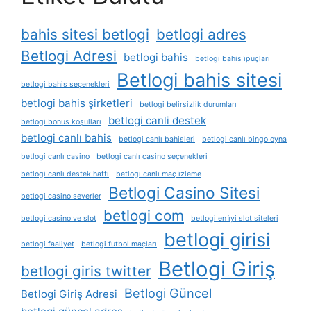
bahis sitesi betlogi
betlogi adres
Betlogi Adresi
betlogi bahis
betlogi bahis i̇puçları
Betlogi bahis sitesi
betlogi bahis seçenekleri
betlogi bahis şirketleri
betlogi belirsizlik durumları
betlogi canli destek
betlogi bonus koşulları
betlogi canlı bahis
betlogi canlı bahisleri
betlogi canlı bingo oyna
betlogi canlı casino
betlogi canlı casino seçenekleri
betlogi canlı destek hattı
betlogi canlı maç i̇zleme
Betlogi Casino Sitesi
betlogi casino severler
betlogi com
betlogi casino ve slot
betlogi en i̇yi slot siteleri
betlogi girisi
betlogi faaliyet
betlogi futbol maçları
Betlogi Giriş
betlogi giris twitter
Betlogi Güncel
Betlogi Giriş Adresi