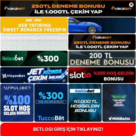
×
BETLOGI GİRİŞ İÇİN TIKLAYINIZ!