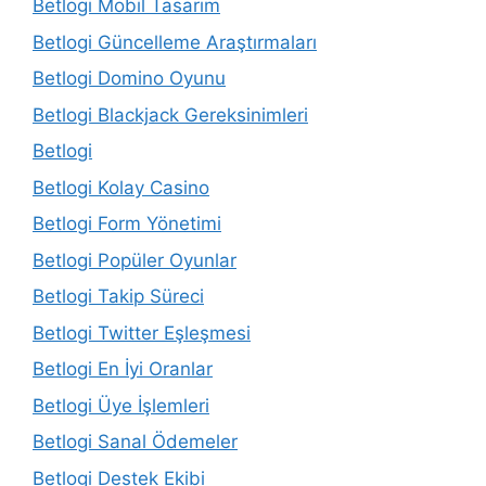
Betlogi Mobil Tasarım
Betlogi Güncelleme Araştırmaları
Betlogi Domino Oyunu
Betlogi Blackjack Gereksinimleri
Betlogi
Betlogi Kolay Casino
Betlogi Form Yönetimi
Betlogi Popüler Oyunlar
Betlogi Takip Süreci
Betlogi Twitter Eşleşmesi
Betlogi En İyi Oranlar
Betlogi Üye İşlemleri
Betlogi Sanal Ödemeler
Betlogi Destek Ekibi