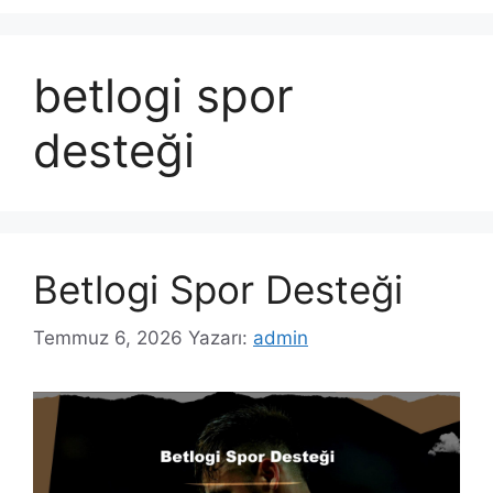
betlogi spor
desteği
Betlogi Spor Desteği
Temmuz 6, 2026
Yazarı:
admin