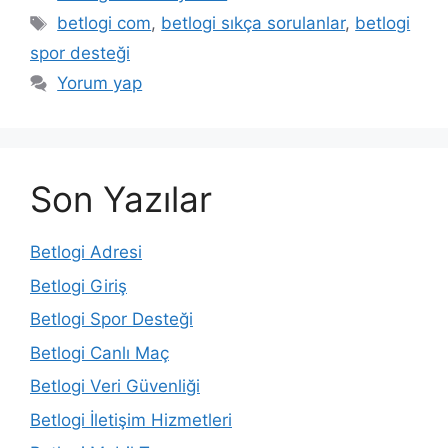
Etiketler
betlogi com
,
betlogi sıkça sorulanlar
,
betlogi
spor desteği
Yorum yap
Son Yazılar
Betlogi Adresi
Betlogi Giriş
Betlogi Spor Desteği
Betlogi Canlı Maç
Betlogi Veri Güvenliği
Betlogi İletişim Hizmetleri