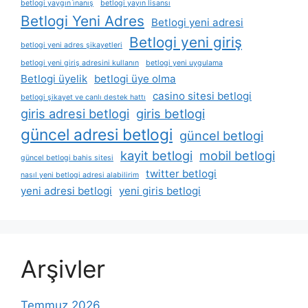
betlogi yaygın i̇nanış
betlogi yayın lisansı
Betlogi Yeni Adres
Betlogi yeni adresi
Betlogi yeni giriş
betlogi yeni adres şikayetleri
betlogi yeni giriş adresini kullanın
betlogi yeni uygulama
Betlogi üyelik
betlogi üye olma
casino sitesi betlogi
betlogi şikayet ve canlı destek hattı
giris adresi betlogi
giris betlogi
güncel adresi betlogi
güncel betlogi
kayit betlogi
mobil betlogi
güncel betlogi bahis sitesi
twitter betlogi
nasıl yeni betlogi adresi alabilirim
yeni adresi betlogi
yeni giris betlogi
Arşivler
Temmuz 2026