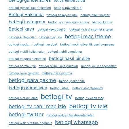
betlogi güncel adres
betlogi güncel adresi
betlogi güncel kayıt i̇şlemleri
betlogi güvenilirliği
Betlogi Hakkında
betlogi hesap erişimi
betlogi hileli müşteri
betlogi instagram
betlogi i̇çin yeni giriş adresi
betlogi katılın
Betlogi kayıt
betlogi kayıt üyeliği
betlogi kişisel i̇nternet siteleri
betlogi maç izleme
betlogi kullanıcılar
betlogi maç izle
betlogi maçları
betlogi mevduat
betlogi mobil güvenlik yeni uygulama
betlogi mobil kullanıcılar
betlogi mobil uygulama
betlogi nasil bir site
betlogi müşteri hizmetleri
betlogi normal üye
betlogi olumlu üye puanları
betlogi oyun seçenekleri
betlogi oyun çeşitleri
betlogi para yatırma
betlogi para çekme
betlogi poker hile
betlogi promosyon
betlogi sitesi
betlogi slot deneyimi
betlogi tv
betlogi slot oyunları
betlogi tv canli maç
betlogi tv izle
betlogi tv canli maç izle
betlogi twitter
betlogi web sitesi düzenlemeleri
betlogi whatsapp
betlogi web sitesine bağlanın