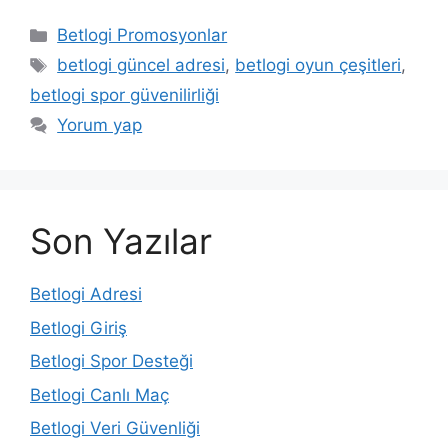
Kategoriler
Betlogi Promosyonlar
Etiketler
betlogi güncel adresi
,
betlogi oyun çeşitleri
,
betlogi spor güvenilirliği
Yorum yap
Son Yazılar
Betlogi Adresi
Betlogi Giriş
Betlogi Spor Desteği
Betlogi Canlı Maç
Betlogi Veri Güvenliği