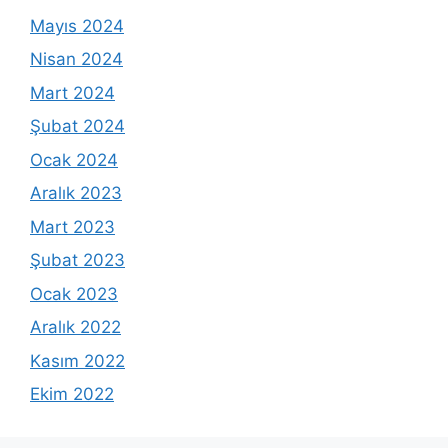
Mayıs 2024
Nisan 2024
Mart 2024
Şubat 2024
Ocak 2024
Aralık 2023
Mart 2023
Şubat 2023
Ocak 2023
Aralık 2022
Kasım 2022
Ekim 2022