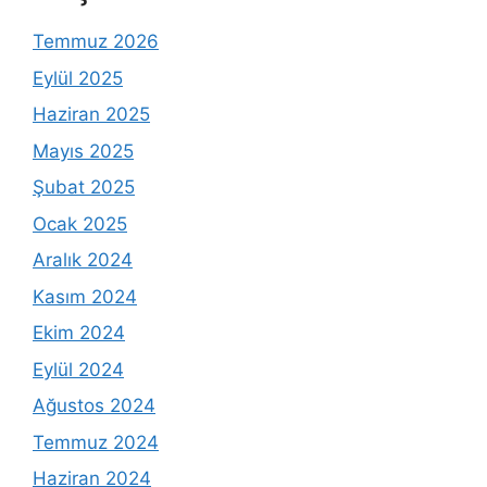
Temmuz 2026
Eylül 2025
Haziran 2025
Mayıs 2025
Şubat 2025
Ocak 2025
Aralık 2024
Kasım 2024
Ekim 2024
Eylül 2024
Ağustos 2024
Temmuz 2024
Haziran 2024