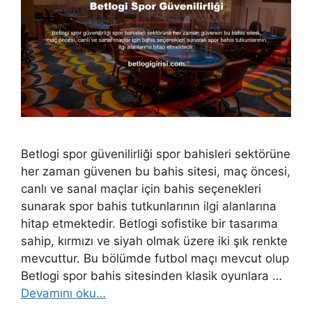
Betlogi spor güvenilirliği spor bahisleri sektörüne
her zaman güvenen bu bahis sitesi, maç öncesi,
canlı ve sanal maçlar için bahis seçenekleri
sunarak spor bahis tutkunlarının ilgi alanlarına
hitap etmektedir. Betlogi sofistike bir tasarıma
sahip, kırmızı ve siyah olmak üzere iki şık renkte
mevcuttur. Bu bölümde futbol maçı mevcut olup
Betlogi spor bahis sitesinden klasik oyunlara …
Devamını oku…