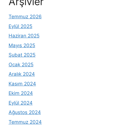
Arşivler
Temmuz 2026
Eylül 2025
Haziran 2025
Mayıs 2025
Şubat 2025
Ocak 2025
Aralık 2024
Kasım 2024
Ekim 2024
Eylül 2024
Ağustos 2024
Temmuz 2024